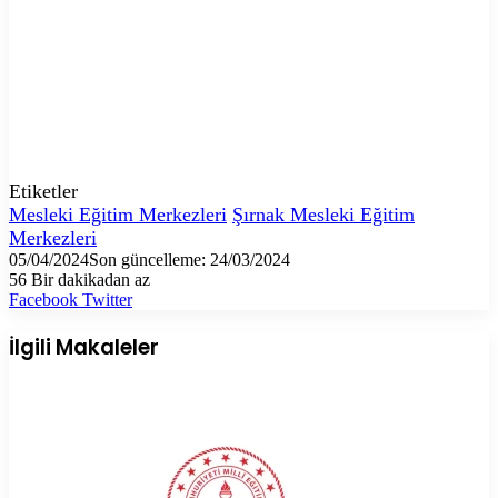
Etiketler
Mesleki Eğitim Merkezleri
Şırnak Mesleki Eğitim
Merkezleri
05/04/2024
Son güncelleme: 24/03/2024
56
Bir dakikadan az
LinkedIn
Tumblr
Pinterest
Reddit
VKontakte
E-
Yazdır
Facebook
Twitter
Posta
ile
İlgili Makaleler
paylaş