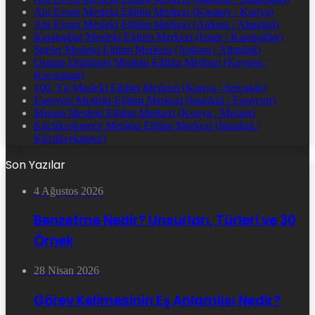
Ahi Evran Mesleki Eğitim Merkezi (Karatay / Konya)
Ahi Evran Mesleki Eğitim Merkezi (Ankara / Altındağ)
Karabağlar Mesleki Eğitim Merkezi (İzmir / Karabağlar)
Siteler Mesleki Eğitim Merkezi (Ankara / Altındağ)
Osman Düşüngel Mesleki Eğitim Merkezi (Kayseri /
Kocasinan)
100. Yıl Mesleki Eğitim Merkezi (Konya / Selçuklu)
Esenyurt Mesleki Eğitim Merkezi (İstanbul / Esenyurt)
Meram Mesleki Eğitim Merkezi (Konya / Meram)
Küçükçekmece Mesleki Eğitim Merkezi (İstanbul /
Küçükçekmece)
Son Yazılar
4 Ağustos 2026
Benzetme Nedir? Unsurları, Türleri ve 30
Örnek
28 Nisan 2026
Görev Kelimesinin Eş Anlamlısı Nedir?