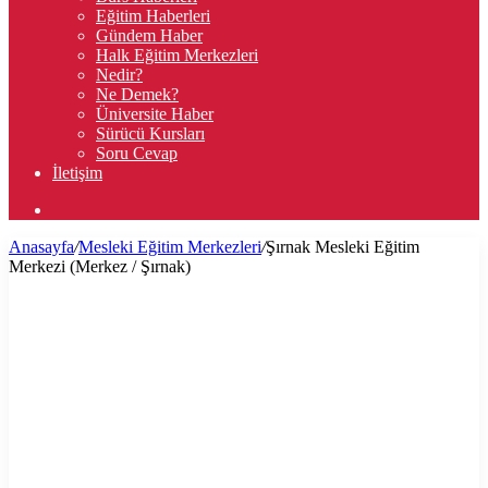
Eğitim Haberleri
Gündem Haber
Halk Eğitim Merkezleri
Nedir?
Ne Demek?
Üniversite Haber
Sürücü Kursları
Soru Cevap
İletişim
Arama
yap
Anasayfa
/
Mesleki Eğitim Merkezleri
/
Şırnak Mesleki Eğitim
...
Merkezi (Merkez / Şırnak)