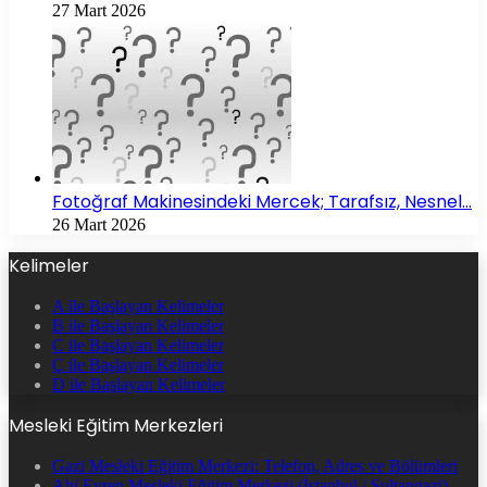
27 Mart 2026
Fotoğraf Makinesindeki Mercek; Tarafsız, Nesnel…
26 Mart 2026
Kelimeler
A ile Başlayan Kelimeler
B ile Başlayan Kelimeler
C ile Başlayan Kelimeler
Ç ile Başlayan Kelimeler
D ile Başlayan Kelimeler
Mesleki Eğitim Merkezleri
Gazi Mesleki Eğitim Merkezi: Telefon, Adres ve Bölümleri
Ahi Evren Mesleki Eğitim Merkezi (İstanbul / Sultangazi)