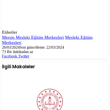
Etiketler
Mersin Mesleki Eğitim Merkezleri
Mesleki Eğitim
Merkezleri
26/03/2024
Son güncelleme: 22/03/2024
73
Bir dakikadan az
LinkedIn
Tumblr
Pinterest
Reddit
VKontakte
E-
Yazdır
Facebook
Twitter
Posta
ile
İlgili Makaleler
paylaş