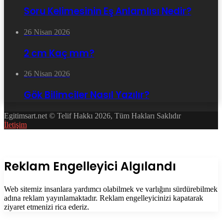
Soru Kelimesinin Eş Anlamlısı Nedir?
26 Nisan 2026
2 cm Kaç mm?
26 Nisan 2026
Gök Bilimciler Nasıl Yazılır?
Egitimsart.net © Telif Hakkı 2026, Tüm Hakları Saklıdır
İletişim
Facebook
Twitter
WhatsApp
Telegram
Başa
dön
tuşu
Kapalı
Reklam Engelleyici Algılandı
Web sitemiz insanlara yardımcı olabilmek ve varlığını sürdürebilmek
adına reklam yayınlamaktadır. Reklam engelleyicinizi kapatarak
ziyaret etmenizi rica ederiz.