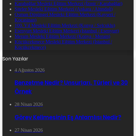
Karabağlar Mesleki Eğitim Merkezi (İzmir / Karabağlar)
Siteler Mesleki Eğitim Merkezi (Ankara / Altındağ)
Osman Düşüngel Mesleki Eğitim Merkezi (Kayseri /
Kocasinan)
100. Yıl Mesleki Eğitim Merkezi (Konya / Selçuklu)
Esenyurt Mesleki Eğitim Merkezi (İstanbul / Esenyurt)
Meram Mesleki Eğitim Merkezi (Konya / Meram)
Küçükçekmece Mesleki Eğitim Merkezi (İstanbul /
Küçükçekmece)
Son Yazılar
4 Ağustos 2026
Benzetme Nedir? Unsurları, Türleri ve 30
Örnek
28 Nisan 2026
Görev Kelimesinin Eş Anlamlısı Nedir?
27 Nisan 2026