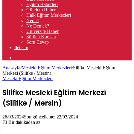
Eğitim Haberleri
Gündem Haber
Halk Eğitim Merkezleri
Nedir?
Ne Demek?
Üniversite Haber
Sürücü Kursları
Soru Cevap
İletişim
Arama
yap
Anasayfa
/
Mesleki Eğitim Merkezleri
/
Silifke Mesleki Eğitim
...
Merkezi (Silifke / Mersin)
Mesleki Eğitim Merkezleri
Silifke Mesleki Eğitim Merkezi
(Silifke / Mersin)
26/03/2024
Son güncelleme: 22/03/2024
73
Bir dakikadan az