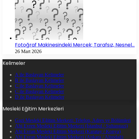
Fotoğraf Makinesindeki Mercek; Tarafsız, Nesnel…
26 Mart 2026
Kelimeler
A ile Başlayan Kelimeler
B ile Başlayan Kelimeler
C ile Başlayan Kelimeler
Ç ile Başlayan Kelimeler
D ile Başlayan Kelimeler
Mesleki Eğitim Merkezleri
Gazi Mesleki Eğitim Merkezi: Telefon, Adres ve Bölümleri
Ahi Evren Mesleki Eğitim Merkezi (İstanbul / Sultangazi)
Ahi Evran Mesleki Eğitim Merkezi (Karatay / Konya)
Ahi Evran Mesleki Eğitim Merkezi (Ankara / Altındağ)