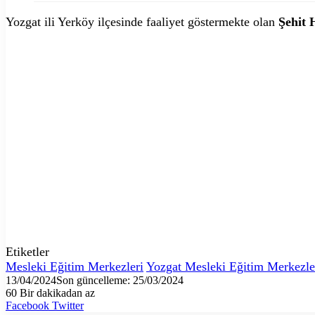
Yozgat ili Yerköy ilçesinde faaliyet göstermekte olan
Şehit 
Etiketler
Mesleki Eğitim Merkezleri
Yozgat Mesleki Eğitim Merkezle
13/04/2024
Son güncelleme: 25/03/2024
60
Bir dakikadan az
LinkedIn
Tumblr
Pinterest
Reddit
VKontakte
E-
Yazdır
Facebook
Twitter