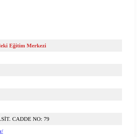
leki Eğitim Merkezi
SİT. CADDE NO: 79
r/