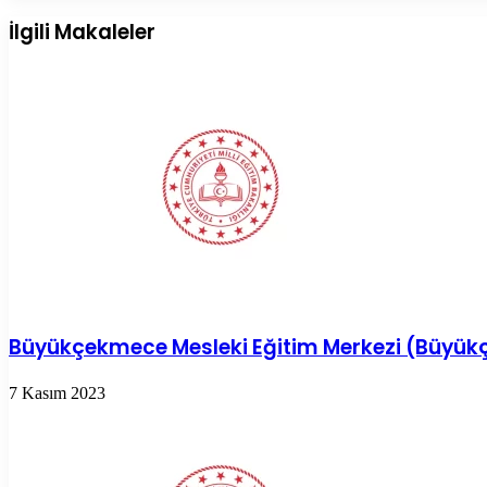
Posta
ile
İlgili Makaleler
paylaş
Büyükçekmece Mesleki Eğitim Merkezi (Büyük
7 Kasım 2023