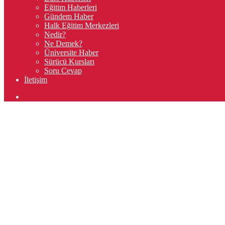
Eğitim Haberleri
Gündem Haber
Halk Eğitim Merkezleri
Nedir?
Ne Demek?
Üniversite Haber
Sürücü Kursları
Soru Cevap
İletişim
Arama
yap
...