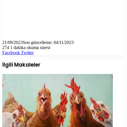
21/09/2023
Son güncelleme: 04/11/2023
274
1 dakika okuma süresi
LinkedIn
Tumblr
Pinterest
Reddit
VKontakte
E-
Yazdır
Facebook
Twitter
Posta
ile
İlgili Makaleler
paylaş