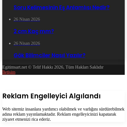
Soru Kelimesinin Eş Anlamlısı Nedir?
26 Nisan 2026
2 cm Kaç mm?
26 Nisan 2026
Gök Bilimciler Nasıl Yazılır?
Egitimsart.net © Telif Hakkı 2026, Tüm Hakları Saklıdır
İletişim
Facebook
Twitter
WhatsApp
Telegram
Başa
dön
tuşu
Kapalı
Reklam Engelleyici Algılandı
Web sitemiz insanlara yardımcı olabilmek ve varlığını sürdürebilmek
adına reklam yayınlamaktadır. Reklam engelleyicinizi kapatarak
ziyaret etmenizi rica ederiz.