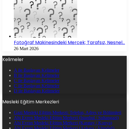
Fotoğraf Makinesindeki Mercek; Tarafsız, Nesnel…
26 Mart 2026
Kelimeler
A ile Başlayan Kelimeler
B ile Başlayan Kelimeler
C ile Başlayan Kelimeler
Ç ile Başlayan Kelimeler
D ile Başlayan Kelimeler
Mesleki Eğitim Merkezleri
Gazi Mesleki Eğitim Merkezi: Telefon, Adres ve Bölümleri
Ahi Evren Mesleki Eğitim Merkezi (İstanbul / Sultangazi)
Ahi Evran Mesleki Eğitim Merkezi (Karatay / Konya)
Ahi Evran Mesleki Eğitim Merkezi (Ankara / Altındağ)