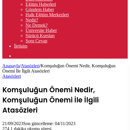
Eğitim Haberleri
Gündem Haber
Halk Eğitim Merkezleri
Nedir?
Ne Demek?
Üniversite Haber
Sürücü Kursları
Soru Cevap
İletişim
Arama
yap
Anasayfa
/
Atasözleri
/
Komşuluğun Önemi Nedir, Komşuluğun
...
Önemi İle İlgili Atasözleri
Atasözleri
Komşuluğun Önemi Nedir,
Komşuluğun Önemi İle İlgili
Atasözleri
21/09/2023
Son güncelleme: 04/11/2023
274
1 dakika okuma süresi