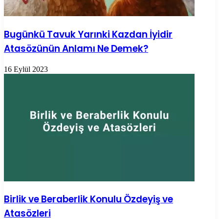
Bugünkü Tavuk Yarınki Kazdan İyidir
Atasözünün Anlamı Ne Demek?
16 Eylül 2023
Birlik ve Beraberlik Konulu Özdeyiş ve
Atasözleri