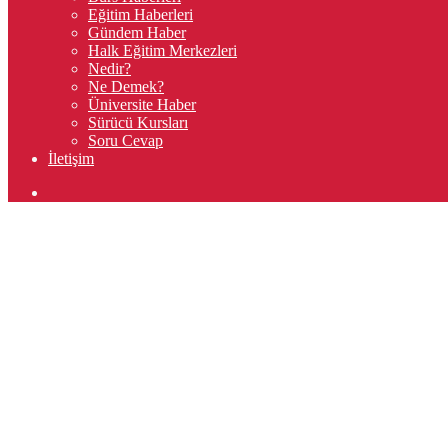
Eğitim Haberleri
Gündem Haber
Halk Eğitim Merkezleri
Nedir?
Ne Demek?
Üniversite Haber
Sürücü Kursları
Soru Cevap
İletişim
Arama
yap
...