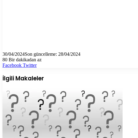
30/04/2024
Son güncelleme: 28/04/2024
80
Bir dakikadan az
LinkedIn
Tumblr
Pinterest
Reddit
VKontakte
E-
Yazdır
Facebook
Twitter
Posta
ile
İlgili Makaleler
paylaş