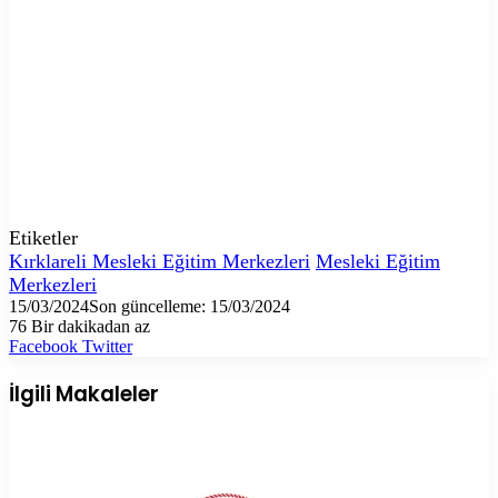
Etiketler
Kırklareli Mesleki Eğitim Merkezleri
Mesleki Eğitim
Merkezleri
15/03/2024
Son güncelleme: 15/03/2024
76
Bir dakikadan az
LinkedIn
Tumblr
Pinterest
Reddit
VKontakte
E-
Yazdır
Facebook
Twitter
Posta
ile
İlgili Makaleler
paylaş