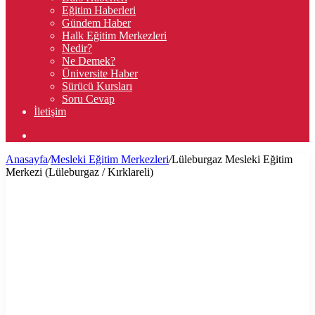
Eğitim Haberleri
Gündem Haber
Halk Eğitim Merkezleri
Nedir?
Ne Demek?
Üniversite Haber
Sürücü Kursları
Soru Cevap
İletişim
Arama
yap
Anasayfa
/
Mesleki Eğitim Merkezleri
/
Lüleburgaz Mesleki Eğitim
...
Merkezi (Lüleburgaz / Kırklareli)