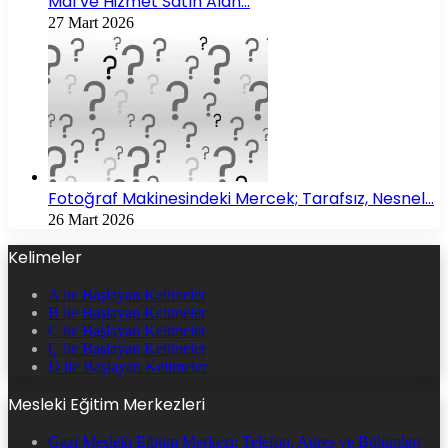
Mal ve Hizmet Satın Alan…
27 Mart 2026
Fotoğraf Makinesindeki Mercek; Tarafsız, Nesnel…
26 Mart 2026
Kelimeler
A ile Başlayan Kelimeler
B ile Başlayan Kelimeler
C ile Başlayan Kelimeler
Ç ile Başlayan Kelimeler
D ile Başlayan Kelimeler
Mesleki Eğitim Merkezleri
Gazi Mesleki Eğitim Merkezi: Telefon, Adres ve Bölümleri