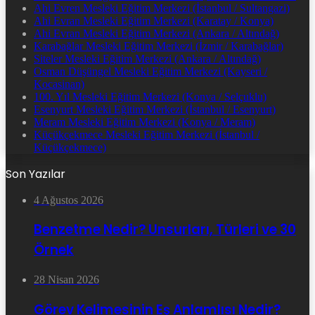
Ahi Evren Mesleki Eğitim Merkezi (İstanbul / Sultangazi)
Ahi Evran Mesleki Eğitim Merkezi (Karatay / Konya)
Ahi Evran Mesleki Eğitim Merkezi (Ankara / Altındağ)
Karabağlar Mesleki Eğitim Merkezi (İzmir / Karabağlar)
Siteler Mesleki Eğitim Merkezi (Ankara / Altındağ)
Osman Düşüngel Mesleki Eğitim Merkezi (Kayseri /
Kocasinan)
100. Yıl Mesleki Eğitim Merkezi (Konya / Selçuklu)
Esenyurt Mesleki Eğitim Merkezi (İstanbul / Esenyurt)
Meram Mesleki Eğitim Merkezi (Konya / Meram)
Küçükçekmece Mesleki Eğitim Merkezi (İstanbul /
Küçükçekmece)
Son Yazılar
4 Ağustos 2026
Benzetme Nedir? Unsurları, Türleri ve 30
Örnek
28 Nisan 2026
Görev Kelimesinin Eş Anlamlısı Nedir?