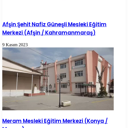
Afşin Şehit Nafiz Güneşli Mesleki Eğitim
Merkezi (Afşin / Kahramanmaraş)
9 Kasım 2023
Meram Mesleki Eğitim Merkezi (Konya /