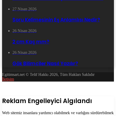
27 Nisan 2026
Soru Kelimesinin Eş Anlamlısı Nedir?
26 Nisan 2026
2 cm Kaç mm?
26 Nisan 2026
Gök Bilimciler Nasıl Yazılır?
Egitimsart.net © Telif Hakkı 2026, Tüm Hakları Saklıdır
İletişim
Facebook
Twitter
WhatsApp
Telegram
Başa
dön
tuşu
Kapalı
Reklam Engelleyici Algılandı
Web sitemiz insanlara yardımcı olabilmek ve varlığını sürdürebilmek