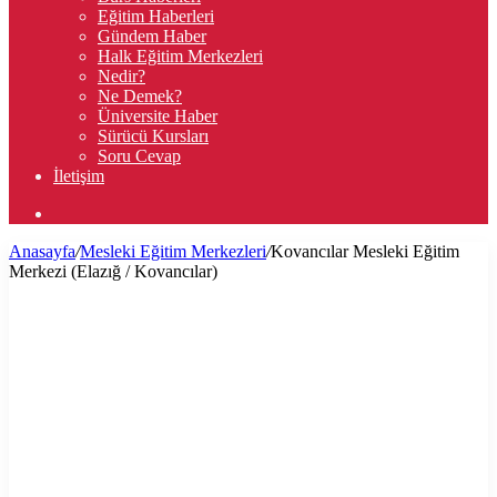
Eğitim Haberleri
Gündem Haber
Halk Eğitim Merkezleri
Nedir?
Ne Demek?
Üniversite Haber
Sürücü Kursları
Soru Cevap
İletişim
Arama
yap
Anasayfa
/
Mesleki Eğitim Merkezleri
/
Kovancılar Mesleki Eğitim
...
Merkezi (Elazığ / Kovancılar)