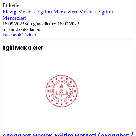
Etiketler
Elazığ Mesleki Eğitim Merkezleri
Mesleki Eğitim
Merkezleri
16/09/2023
Son güncelleme: 16/09/2023
61
Bir dakikadan az
LinkedIn
Tumblr
Pinterest
Reddit
VKontakte
E-
Yazdır
Facebook
Twitter
Posta
ile
İlgili Makaleler
paylaş
Akçaabat Mesleki Eğitim Merkezi (Akçaabat /