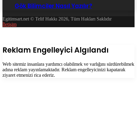
Gök Bilimciler Nasıl Yazılır?
Egitimsart.net © Telif Hakkı 2026, Tüm Hakları Saklıdır
İletişim
Facebook
Twitter
WhatsApp
Telegram
Başa
dön
tuşu
Kapalı
Reklam Engelleyici Algılandı
Web sitemiz insanlara yardımcı olabilmek ve varlığını sürdürebilmek
adına reklam yayınlamaktadır. Reklam engelleyicinizi kapatarak
ziyaret etmenizi rica ederiz.