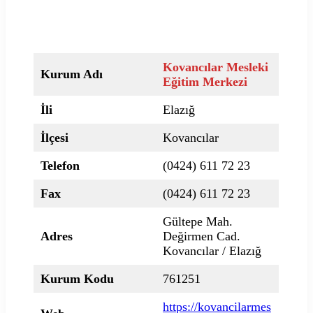
Kovancılar Mesleki
Kurum Adı
Eğitim Merkezi
İli
Elazığ
İlçesi
Kovancılar
Telefon
(0424) 611 72 23
Fax
(0424) 611 72 23
Gültepe Mah.
Adres
Değirmen Cad.
Kovancılar / Elazığ
Kurum Kodu
761251
https://kovancilarmes