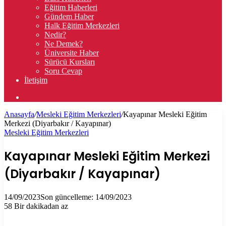
Eğitim Haberleri
Gündem Haber
Halk Eğitim Merkezleri
Nedir?
Ne Demek?
Üniversite Haber
Sürücü Kursları
Soru Cevap
İletişim
Arama
yap
Anasayfa
/
Mesleki Eğitim Merkezleri
/
Kayapınar Mesleki Eğitim
...
Merkezi (Diyarbakır / Kayapınar)
Mesleki Eğitim Merkezleri
Kayapınar Mesleki Eğitim Merkezi
(Diyarbakır / Kayapınar)
14/09/2023
Son güncelleme: 14/09/2023
58
Bir dakikadan az