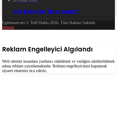
26 Nisan 2026
Gök Bilimciler Nasıl Yazılır?
Egitimsart.net © Telif Hakkı 2026, Tüm Hakları Saklıdır
İletişim
Facebook
Twitter
WhatsApp
Telegram
Başa
dön
tuşu
Kapalı
Reklam Engelleyici Algılandı
Web sitemiz insanlara yardımcı olabilmek ve varlığını sürdürebilmek
adına reklam yayınlamaktadır. Reklam engelleyicinizi kapatarak
ziyaret etmenizi rica ederiz.