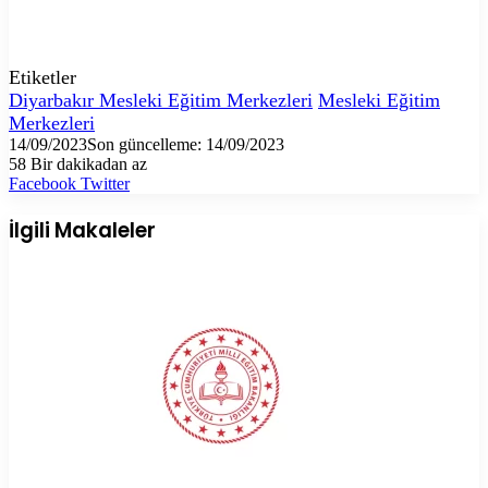
Etiketler
Diyarbakır Mesleki Eğitim Merkezleri
Mesleki Eğitim
Merkezleri
14/09/2023
Son güncelleme: 14/09/2023
58
Bir dakikadan az
LinkedIn
Tumblr
Pinterest
Reddit
VKontakte
E-
Yazdır
Facebook
Twitter
Posta
ile
İlgili Makaleler
paylaş