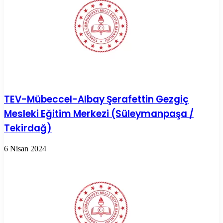
TEV-Mübeccel-Albay Şerafettin Gezgiç
Mesleki Eğitim Merkezi (Süleymanpaşa /
Tekirdağ)
6 Nisan 2024