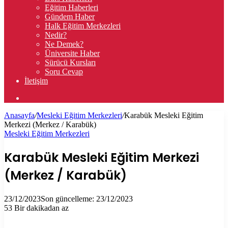
Eğitim Haberleri
Gündem Haber
Halk Eğitim Merkezleri
Nedir?
Ne Demek?
Üniversite Haber
Sürücü Kursları
Soru Cevap
İletişim
Arama
yap
Anasayfa
/
Mesleki Eğitim Merkezleri
/
Karabük Mesleki Eğitim
...
Merkezi (Merkez / Karabük)
Mesleki Eğitim Merkezleri
Karabük Mesleki Eğitim Merkezi
(Merkez / Karabük)
23/12/2023
Son güncelleme: 23/12/2023
53
Bir dakikadan az