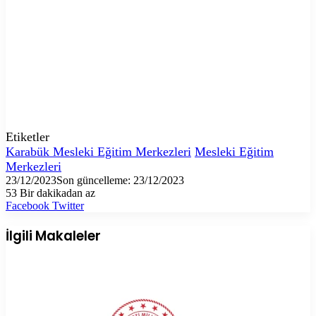
Etiketler
Karabük Mesleki Eğitim Merkezleri
Mesleki Eğitim
Merkezleri
23/12/2023
Son güncelleme: 23/12/2023
53
Bir dakikadan az
LinkedIn
Tumblr
Pinterest
Reddit
VKontakte
E-
Yazdır
Facebook
Twitter
Posta
ile
İlgili Makaleler
paylaş