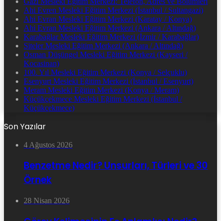
Gazi Mesleki Eğitim Merkezi: Telefon, Adres ve Bölümleri
Ahi Evren Mesleki Eğitim Merkezi (İstanbul / Sultangazi)
Ahi Evran Mesleki Eğitim Merkezi (Karatay / Konya)
Ahi Evran Mesleki Eğitim Merkezi (Ankara / Altındağ)
Karabağlar Mesleki Eğitim Merkezi (İzmir / Karabağlar)
Siteler Mesleki Eğitim Merkezi (Ankara / Altındağ)
Osman Düşüngel Mesleki Eğitim Merkezi (Kayseri /
Kocasinan)
100. Yıl Mesleki Eğitim Merkezi (Konya / Selçuklu)
Esenyurt Mesleki Eğitim Merkezi (İstanbul / Esenyurt)
Meram Mesleki Eğitim Merkezi (Konya / Meram)
Küçükçekmece Mesleki Eğitim Merkezi (İstanbul /
Küçükçekmece)
Son Yazılar
4 Ağustos 2026
Benzetme Nedir? Unsurları, Türleri ve 30
Örnek
28 Nisan 2026