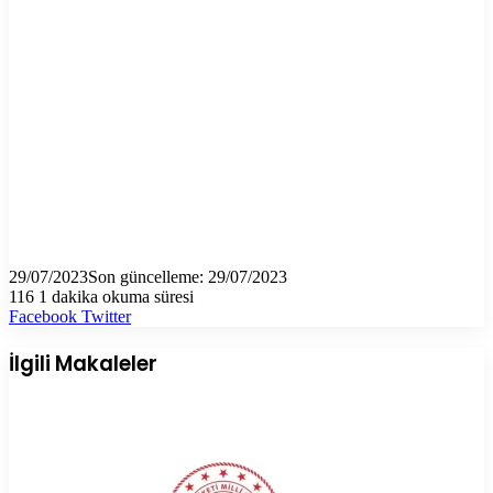
29/07/2023
Son güncelleme: 29/07/2023
116
1 dakika okuma süresi
LinkedIn
Tumblr
Pinterest
Reddit
VKontakte
E-
Yazdır
Facebook
Twitter
Posta
ile
İlgili Makaleler
paylaş