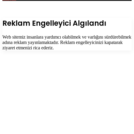
Facebook
Twitter
WhatsApp
Telegram
Başa
dön
tuşu
Kapalı
Reklam Engelleyici Algılandı
Web sitemiz insanlara yardımcı olabilmek ve varlığını sürdürebilmek
adına reklam yayınlamaktadır. Reklam engelleyicinizi kapatarak
ziyaret etmenizi rica ederiz.