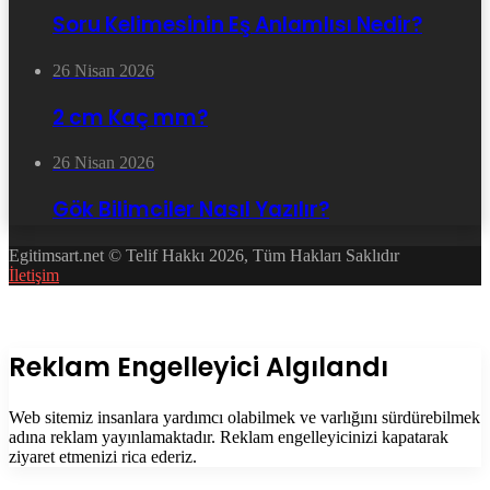
Soru Kelimesinin Eş Anlamlısı Nedir?
26 Nisan 2026
2 cm Kaç mm?
26 Nisan 2026
Gök Bilimciler Nasıl Yazılır?
Egitimsart.net © Telif Hakkı 2026, Tüm Hakları Saklıdır
İletişim
Facebook
Twitter
WhatsApp
Telegram
Başa
dön
tuşu
Kapalı
Reklam Engelleyici Algılandı
Web sitemiz insanlara yardımcı olabilmek ve varlığını sürdürebilmek
adına reklam yayınlamaktadır. Reklam engelleyicinizi kapatarak
ziyaret etmenizi rica ederiz.