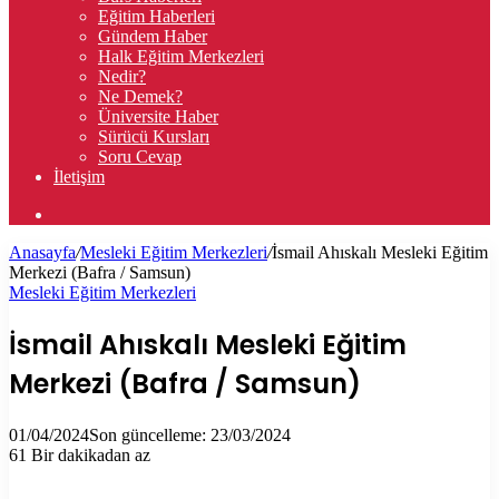
Eğitim Haberleri
Gündem Haber
Halk Eğitim Merkezleri
Nedir?
Ne Demek?
Üniversite Haber
Sürücü Kursları
Soru Cevap
İletişim
Arama
yap
Anasayfa
/
Mesleki Eğitim Merkezleri
/
İsmail Ahıskalı Mesleki Eğitim
...
Merkezi (Bafra / Samsun)
Mesleki Eğitim Merkezleri
İsmail Ahıskalı Mesleki Eğitim
Merkezi (Bafra / Samsun)
01/04/2024
Son güncelleme: 23/03/2024
61
Bir dakikadan az