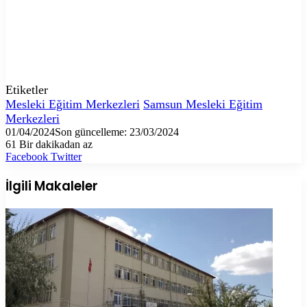
Etiketler
Mesleki Eğitim Merkezleri
Samsun Mesleki Eğitim
Merkezleri
01/04/2024
Son güncelleme: 23/03/2024
61
Bir dakikadan az
LinkedIn
Tumblr
Pinterest
Reddit
VKontakte
E-
Yazdır
Facebook
Twitter
Posta
ile
İlgili Makaleler
paylaş