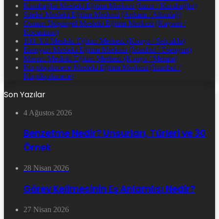
Karabağlar Mesleki Eğitim Merkezi (İzmir / Karabağlar)
Siteler Mesleki Eğitim Merkezi (Ankara / Altındağ)
Osman Düşüngel Mesleki Eğitim Merkezi (Kayseri /
Kocasinan)
100. Yıl Mesleki Eğitim Merkezi (Konya / Selçuklu)
Esenyurt Mesleki Eğitim Merkezi (İstanbul / Esenyurt)
Meram Mesleki Eğitim Merkezi (Konya / Meram)
Küçükçekmece Mesleki Eğitim Merkezi (İstanbul /
Küçükçekmece)
Son Yazılar
4 Ağustos 2026
Benzetme Nedir? Unsurları, Türleri ve 30
Örnek
28 Nisan 2026
Görev Kelimesinin Eş Anlamlısı Nedir?
27 Nisan 2026