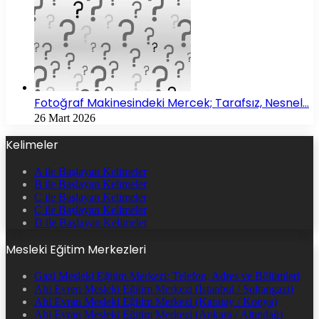
Fotoğraf Makinesindeki Mercek; Tarafsız, Nesnel…
26 Mart 2026
Kelimeler
A ile Başlayan Kelimeler
B ile Başlayan Kelimeler
C ile Başlayan Kelimeler
Ç ile Başlayan Kelimeler
D ile Başlayan Kelimeler
Mesleki Eğitim Merkezleri
Gazi Mesleki Eğitim Merkezi: Telefon, Adres ve Bölümleri
Ahi Evren Mesleki Eğitim Merkezi (İstanbul / Sultangazi)
Ahi Evran Mesleki Eğitim Merkezi (Karatay / Konya)
Ahi Evran Mesleki Eğitim Merkezi (Ankara / Altındağ)