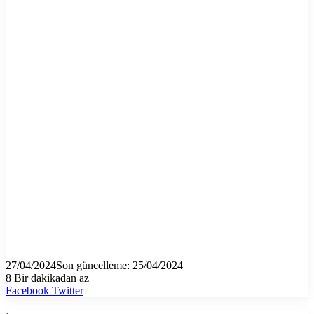
27/04/2024
Son güncelleme: 25/04/2024
8
Bir dakikadan az
LinkedIn
Tumblr
Pinterest
Reddit
VKontakte
E-
Yazdır
Facebook
Twitter
Posta