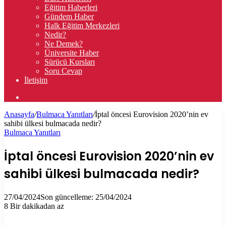
Eğitim Haberleri
Gündem Haber
Halk Eğitim Merkezleri
Nedir?
Ne Demek?
Üniversite Haber
Sürücü Kursları
Soru Cevap
İletişim
Arama
yap
Anasayfa
/
Bulmaca Yanıtları
/
İptal öncesi Eurovision 2020’nin ev
...
sahibi ülkesi bulmacada nedir?
Bulmaca Yanıtları
İptal öncesi Eurovision 2020’nin ev
sahibi ülkesi bulmacada nedir?
27/04/2024
Son güncelleme: 25/04/2024
8
Bir dakikadan az