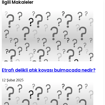
ile
İlgili Makaleler
paylaş
Etrafı delikli atık kovası bulmacada nedir?
12 Şubat 2025