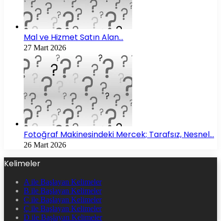
Mal ve Hizmet Satın Alan…
27 Mart 2026
Fotoğraf Makinesindeki Mercek; Tarafsız, Nesnel…
26 Mart 2026
Kelimeler
A ile Başlayan Kelimeler
B ile Başlayan Kelimeler
C ile Başlayan Kelimeler
Ç ile Başlayan Kelimeler
D ile Başlayan Kelimeler