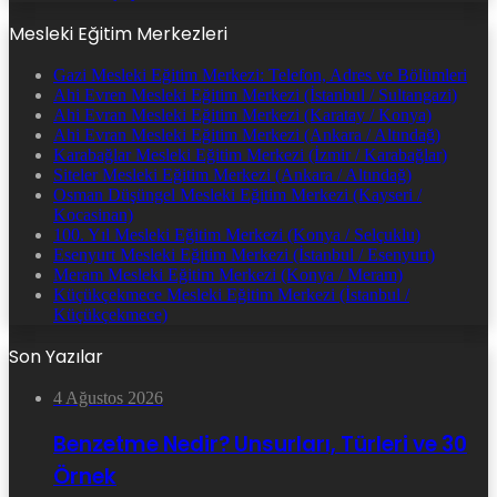
Mesleki Eğitim Merkezleri
Gazi Mesleki Eğitim Merkezi: Telefon, Adres ve Bölümleri
Ahi Evren Mesleki Eğitim Merkezi (İstanbul / Sultangazi)
Ahi Evran Mesleki Eğitim Merkezi (Karatay / Konya)
Ahi Evran Mesleki Eğitim Merkezi (Ankara / Altındağ)
Karabağlar Mesleki Eğitim Merkezi (İzmir / Karabağlar)
Siteler Mesleki Eğitim Merkezi (Ankara / Altındağ)
Osman Düşüngel Mesleki Eğitim Merkezi (Kayseri /
Kocasinan)
100. Yıl Mesleki Eğitim Merkezi (Konya / Selçuklu)
Esenyurt Mesleki Eğitim Merkezi (İstanbul / Esenyurt)
Meram Mesleki Eğitim Merkezi (Konya / Meram)
Küçükçekmece Mesleki Eğitim Merkezi (İstanbul /
Küçükçekmece)
Son Yazılar
4 Ağustos 2026
Benzetme Nedir? Unsurları, Türleri ve 30
Örnek