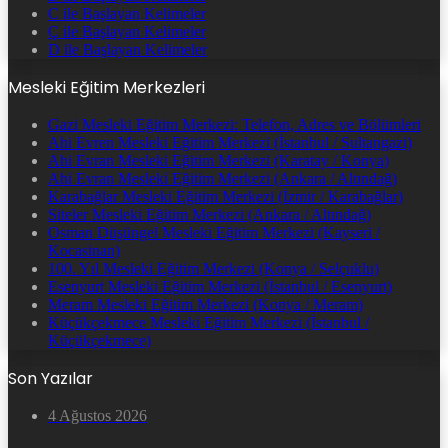
C ile Başlayan Kelimeler
Ç ile Başlayan Kelimeler
D ile Başlayan Kelimeler
Mesleki Eğitim Merkezleri
Gazi Mesleki Eğitim Merkezi: Telefon, Adres ve Bölümleri
Ahi Evren Mesleki Eğitim Merkezi (İstanbul / Sultangazi)
Ahi Evran Mesleki Eğitim Merkezi (Karatay / Konya)
Ahi Evran Mesleki Eğitim Merkezi (Ankara / Altındağ)
Karabağlar Mesleki Eğitim Merkezi (İzmir / Karabağlar)
Siteler Mesleki Eğitim Merkezi (Ankara / Altındağ)
Osman Düşüngel Mesleki Eğitim Merkezi (Kayseri /
Kocasinan)
100. Yıl Mesleki Eğitim Merkezi (Konya / Selçuklu)
Esenyurt Mesleki Eğitim Merkezi (İstanbul / Esenyurt)
Meram Mesleki Eğitim Merkezi (Konya / Meram)
Küçükçekmece Mesleki Eğitim Merkezi (İstanbul /
Küçükçekmece)
Son Yazılar
4 Ağustos 2026