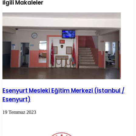
ile
İlgili Makaleler
paylaş
Esenyurt Mesleki Eğitim Merkezi (İstanbul /
Esenyurt)
19 Temmuz 2023