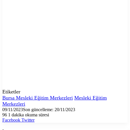
Etiketler
Bursa Mesleki Eğitim Merkezleri
Mesleki Eğitim
Merkezleri
09/11/2023
Son güncelleme: 20/11/2023
96
1 dakika okuma süresi
LinkedIn
Tumblr
Pinterest
Reddit
VKontakte
E-
Yazdır
Facebook
Twitter
Posta