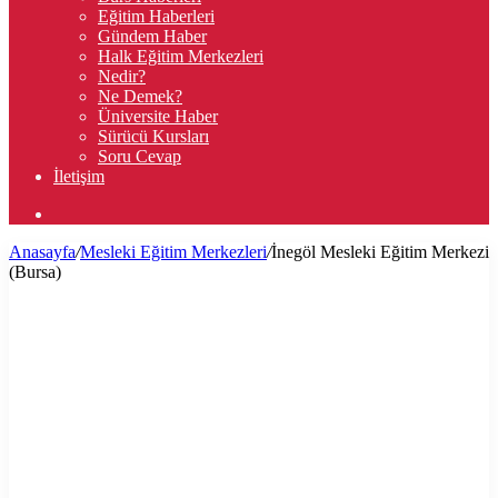
Eğitim Haberleri
Gündem Haber
Halk Eğitim Merkezleri
Nedir?
Ne Demek?
Üniversite Haber
Sürücü Kursları
Soru Cevap
İletişim
Arama
yap
Anasayfa
/
Mesleki Eğitim Merkezleri
/
İnegöl Mesleki Eğitim Merkezi
...
(Bursa)