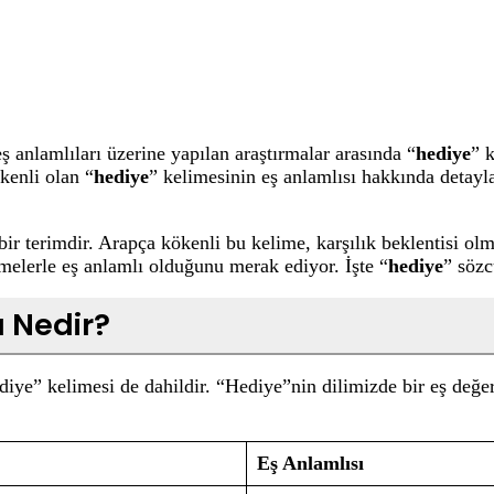
ş anlamlıları üzerine yapılan araştırmalar arasında “
hediye
” 
kenli olan “
hediye
” kelimesinin eş anlamlısı hakkında detaylar
n bir terimdir. Arapça kökenli bu kelime, karşılık beklentisi o
melerle eş anlamlı olduğunu merak ediyor. İşte “
hediye
” sözc
ı Nedir?
iye” kelimesi de dahildir. “Hediye”nin dilimizde bir eş değe
Eş Anlamlısı