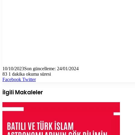
10/10/2023
Son güncelleme: 24/01/2024
83
1 dakika okuma süresi
LinkedIn
Tumblr
Pinterest
Reddit
VKontakte
E-
Yazdır
Facebook
Twitter
Posta
ile
İlgili Makaleler
paylaş