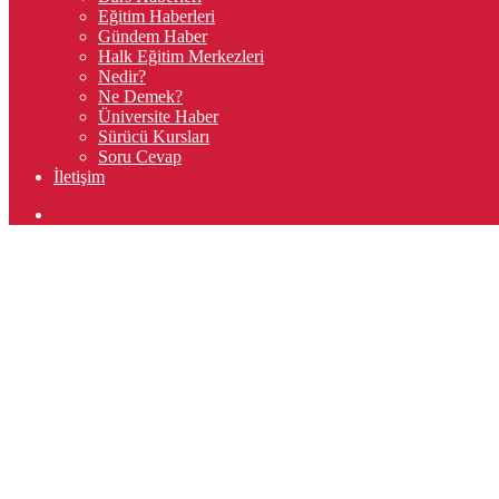
Eğitim Haberleri
Gündem Haber
Halk Eğitim Merkezleri
Nedir?
Ne Demek?
Üniversite Haber
Sürücü Kursları
Soru Cevap
İletişim
Arama
yap
...