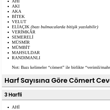
AHİ
AKI
AKA
BİTEK
VELUT
ELİAÇIK
(bazı bulmacalarda bitişik yazılabilir)
VERİMKÂR
SEMERELİ
MÜSMİR
MÜMBİT
MAHSULDAR
RANDIMANLI
Not: Bazı kelimeler “cömert” ile birlikte “verimli/mah
Harf Sayısına Göre Cömert Cev
3 Harfli
AHİ