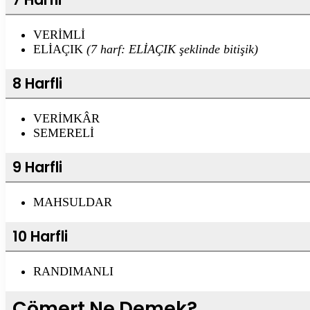
VERİMLİ
ELİAÇIK
(7 harf: ELİAÇIK şeklinde bitişik)
8 Harfli
VERİMKÂR
SEMERELİ
9 Harfli
MAHSULDAR
10 Harfli
RANDIMANLI
Cömert Ne Demek?