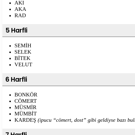
AKI
AKA
RAD
5 Harfli
SEMİH
SELEK
BİTEK
VELUT
6 Harfli
BONKÖR
CÖMERT
MÜSMİR
MÜMBİT
KARDEŞ
(ipucu “cömert, dost” gibi geldiyse bazı bu
7 Harfli