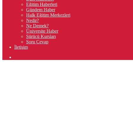
Eğitim Haberleri
Gündem Haber
Halk Eğitim Merkezleri
Nedir?
Ne Demek?
Üniversite Haber
Sürücü Kursları
Soru Cevap
İletişim
Arama
yap
...