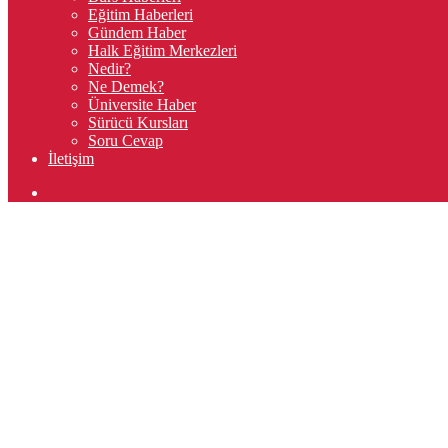
Eğitim Haberleri
Gündem Haber
Halk Eğitim Merkezleri
Nedir?
Ne Demek?
Üniversite Haber
Sürücü Kursları
Soru Cevap
İletişim
Arama
yap
...