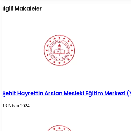
Posta
ile
İlgili Makaleler
paylaş
Şehit Hayrettin Arslan Mesleki Eğitim Merkezi 
13 Nisan 2024