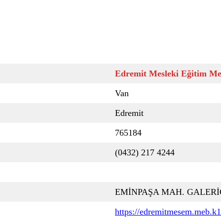
Edremit Mesleki Eğitim Me
Van
Edremit
765184
(0432) 217 4244
EMİNPAŞA MAH. GALERİC
https://edremitmesem.meb.k12