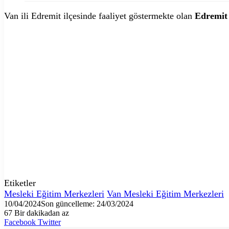
Van ili Edremit ilçesinde faaliyet göstermekte olan
Edremit
Etiketler
Mesleki Eğitim Merkezleri
Van Mesleki Eğitim Merkezleri
10/04/2024
Son güncelleme: 24/03/2024
67
Bir dakikadan az
LinkedIn
Tumblr
Pinterest
Reddit
VKontakte
E-
Yazdır
Facebook
Twitter