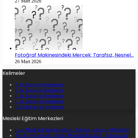
27 Mart 2026
Fotoğraf Makinesindeki Mercek; Tarafsız, Nesnel…
26 Mart 2026
Kelimeler
A ile Başlayan Kelimeler
B ile Başlayan Kelimeler
C ile Başlayan Kelimeler
Ç ile Başlayan Kelimeler
D ile Başlayan Kelimeler
Mesleki Eğitim Merkezleri
Gazi Mesleki Eğitim Merkezi: Telefon, Adres ve Bölümleri
Ahi Evren Mesleki Eğitim Merkezi (İstanbul / Sultangazi)