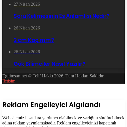
27 Nisan 2026
Soru Kelimesinin Eş Anlamlısı Nedir?
26 Nisan 2026
2 cm Kaç mm?
26 Nisan 2026
Gök Bilimciler Nasıl Yazılır?
Egitimsart.net © Telif Hakkı 2026, Tüm Hakları Saklıdır
İletişim
Facebook
Twitter
WhatsApp
Telegram
Başa
dön
tuşu
Kapalı
Reklam Engelleyici Algılandı
Web sitemiz insanlara yardımcı olabilmek ve varlığını sürdürebilmek
adına reklam yayınlamaktadır. Reklam engelleyicinizi kapatarak