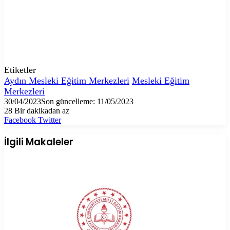
Etiketler
Aydın Mesleki Eğitim Merkezleri
Mesleki Eğitim
Merkezleri
30/04/2023
Son güncelleme: 11/05/2023
28
Bir dakikadan az
LinkedIn
Tumblr
Pinterest
Reddit
VKontakte
E-
Yazdır
Facebook
Twitter
Posta
ile
İlgili Makaleler
paylaş