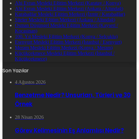
Ahi Evran Mesleki Eğitim Merkezi (Karatay / Konya)
Ahi Evran Mesleki Eğitim Merkezi (Ankara / Altındağ)
Karabağlar Mesleki Eğitim Merkezi (İzmir / Karabağlar)
Siteler Mesleki Eğitim Merkezi (Ankara / Altındağ)
Osman Düşüngel Mesleki Eğitim Merkezi (Kayseri /
Kocasinan)
100. Yıl Mesleki Eğitim Merkezi (Konya / Selçuklu)
Esenyurt Mesleki Eğitim Merkezi (İstanbul / Esenyurt)
Meram Mesleki Eğitim Merkezi (Konya / Meram)
Küçükçekmece Mesleki Eğitim Merkezi (İstanbul /
Küçükçekmece)
Son Yazılar
4 Ağustos 2026
Benzetme Nedir? Unsurları, Türleri ve 30
Örnek
28 Nisan 2026
Görev Kelimesinin Eş Anlamlısı Nedir?