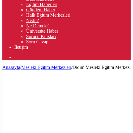
Eğitim Haberleri
Gündem Haber
Halk Eğitim Merkezleri
Nedir?
Ne Demek?
Üniversite Haber
Sürücü Kursları
Soru Cevap
İletişim
Arama
yap
Anasayfa
/
Mesleki Eğitim Merkezleri
/
Didim Mesleki Eğitim Merkezi
...