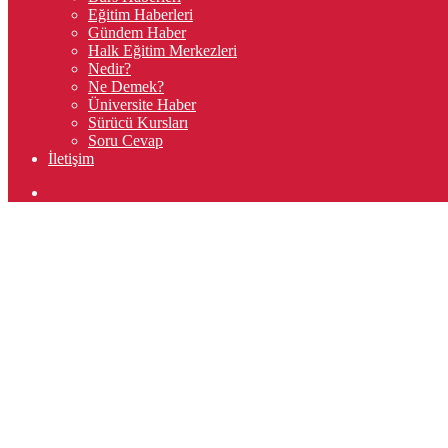
Eğitim Haberleri
Gündem Haber
Halk Eğitim Merkezleri
Nedir?
Ne Demek?
Üniversite Haber
Sürücü Kursları
Soru Cevap
İletişim
Arama
yap
...