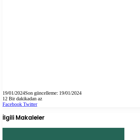
19/01/2024
Son güncelleme: 19/01/2024
12
Bir dakikadan az
LinkedIn
Tumblr
Pinterest
Reddit
VKontakte
E-
Yazdır
Facebook
Twitter
Posta
ile
İlgili Makaleler
paylaş