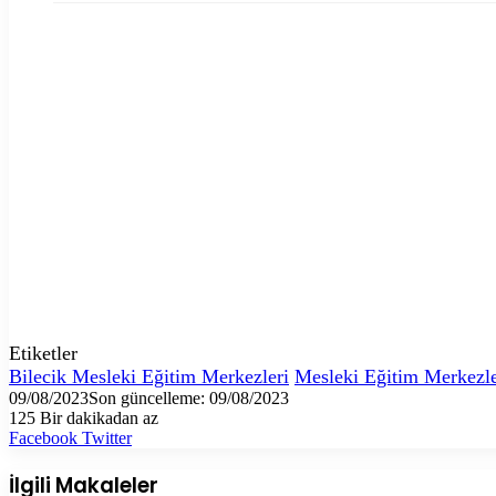
Etiketler
Bilecik Mesleki Eğitim Merkezleri
Mesleki Eğitim Merkezle
09/08/2023
Son güncelleme: 09/08/2023
125
Bir dakikadan az
LinkedIn
Tumblr
Pinterest
Reddit
VKontakte
E-
Yazdır
Facebook
Twitter
Posta
ile
İlgili Makaleler