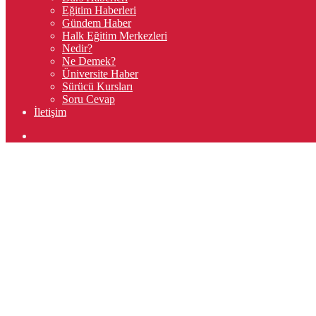
Eğitim Haberleri
Gündem Haber
Halk Eğitim Merkezleri
Nedir?
Ne Demek?
Üniversite Haber
Sürücü Kursları
Soru Cevap
İletişim
Arama
yap
...