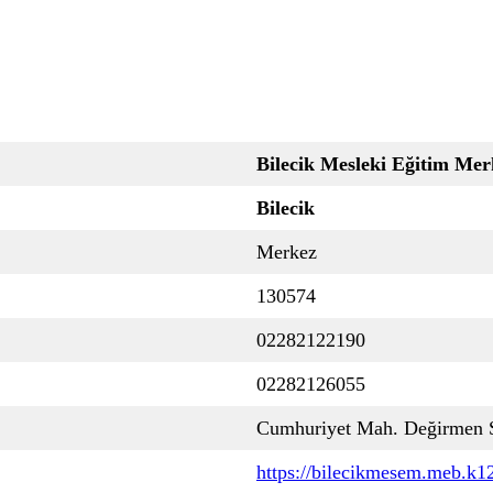
Bilecik Mesleki Eğitim Mer
Bilecik
Merkez
130574
02282122190
02282126055
Cumhuriyet Mah. Değirmen S
https://bilecikmesem.meb.k12