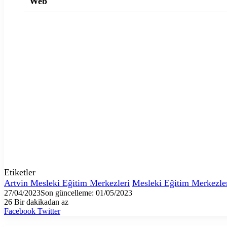
Web
Etiketler
Artvin Mesleki Eğitim Merkezleri
Mesleki Eğitim Merkezle
27/04/2023
Son güncelleme: 01/05/2023
26
Bir dakikadan az
LinkedIn
Tumblr
Pinterest
Reddit
VKontakte
E-
Yazdır
Facebook
Twitter
Posta