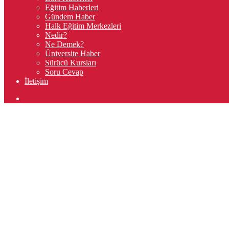
Eğitim Haberleri
Gündem Haber
Halk Eğitim Merkezleri
Nedir?
Ne Demek?
Üniversite Haber
Sürücü Kursları
Soru Cevap
İletişim
Arama
yap
...