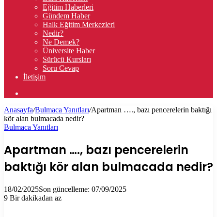
Eğitim Haberleri
Gündem Haber
Halk Eğitim Merkezleri
Nedir?
Ne Demek?
Üniversite Haber
Sürücü Kursları
Soru Cevap
İletişim
Arama
yap
Anasayfa
/
Bulmaca Yanıtları
/
Apartman …., bazı pencerelerin baktığı
...
kör alan bulmacada nedir?
Bulmaca Yanıtları
Apartman …., bazı pencerelerin
baktığı kör alan bulmacada nedir?
18/02/2025
Son güncelleme: 07/09/2025
9
Bir dakikadan az