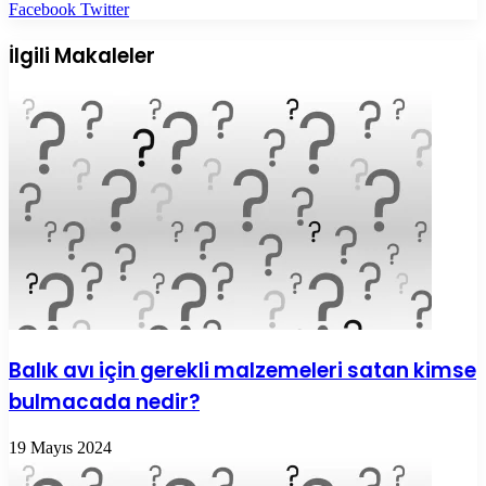
LinkedIn
Tumblr
Pinterest
Reddit
VKontakte
E-
Yazdır
Facebook
Twitter
Posta
ile
İlgili Makaleler
paylaş
Balık avı için gerekli malzemeleri satan kimse
bulmacada nedir?
19 Mayıs 2024