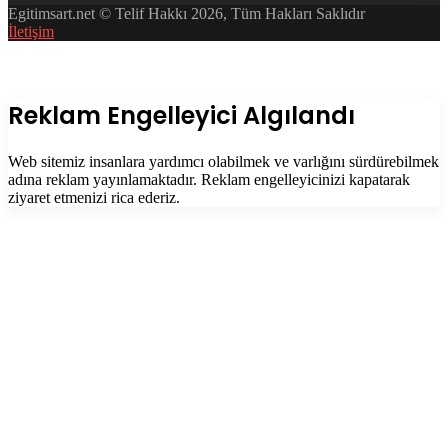
Egitimsart.net © Telif Hakkı 2026, Tüm Hakları Saklıdır
İletişim
Facebook
Twitter
WhatsApp
Telegram
Başa
dön
tuşu
Kapalı
Reklam Engelleyici Algılandı
Web sitemiz insanlara yardımcı olabilmek ve varlığını sürdürebilmek
adına reklam yayınlamaktadır. Reklam engelleyicinizi kapatarak
ziyaret etmenizi rica ederiz.