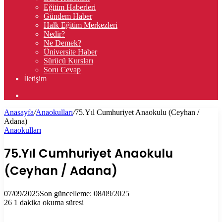
Eğitim Haberleri
Gündem Haber
Halk Eğitim Merkezleri
Nedir?
Ne Demek?
Üniversite Haber
Sürücü Kursları
Soru Cevap
İletişim
Arama
yap
Anasayfa
/
Anaokulları
/
75.Yıl Cumhuriyet Anaokulu (Ceyhan /
...
Adana)
Anaokulları
75.Yıl Cumhuriyet Anaokulu
(Ceyhan / Adana)
07/09/2025
Son güncelleme: 08/09/2025
26
1 dakika okuma süresi