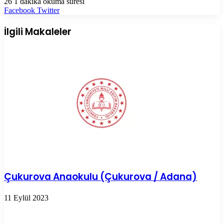
26
1 dakika okuma süresi
LinkedIn
Tumblr
Pinterest
Reddit
VKontakte
E-
Yazdır
Facebook
Twitter
Posta
ile
İlgili Makaleler
paylaş
Çukurova Anaokulu (Çukurova / Adana)
11 Eylül 2023