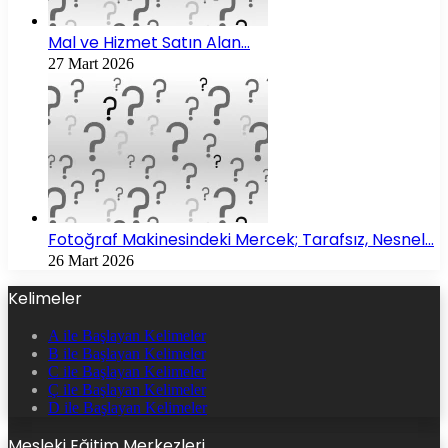
Mal ve Hizmet Satın Alan…
27 Mart 2026
Fotoğraf Makinesindeki Mercek; Tarafsız, Nesnel…
26 Mart 2026
Kelimeler
A ile Başlayan Kelimeler
B ile Başlayan Kelimeler
C ile Başlayan Kelimeler
Ç ile Başlayan Kelimeler
D ile Başlayan Kelimeler
Mesleki Eğitim Merkezleri