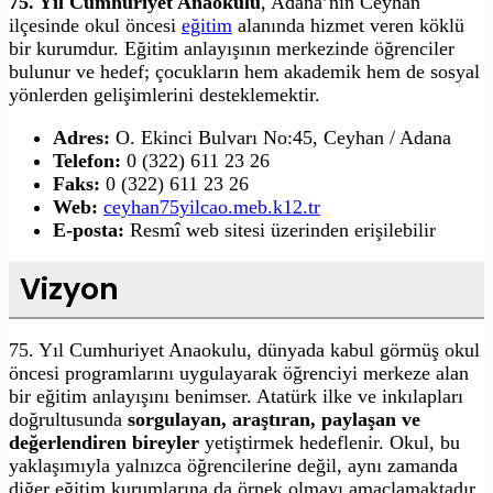
75. Yıl Cumhuriyet Anaokulu
, Adana’nın Ceyhan
ilçesinde okul öncesi
eğitim
alanında hizmet veren köklü
bir kurumdur. Eğitim anlayışının merkezinde öğrenciler
bulunur ve hedef; çocukların hem akademik hem de sosyal
yönlerden gelişimlerini desteklemektir.
Adres:
O. Ekinci Bulvarı No:45, Ceyhan / Adana
Telefon:
0 (322) 611 23 26
Faks:
0 (322) 611 23 26
Web:
ceyhan75yilcao.meb.k12.tr
E-posta:
Resmî web sitesi üzerinden erişilebilir
Vizyon
75. Yıl Cumhuriyet Anaokulu, dünyada kabul görmüş okul
öncesi programlarını uygulayarak öğrenciyi merkeze alan
bir eğitim anlayışını benimser. Atatürk ilke ve inkılapları
doğrultusunda
sorgulayan, araştıran, paylaşan ve
değerlendiren bireyler
yetiştirmek hedeflenir. Okul, bu
yaklaşımıyla yalnızca öğrencilerine değil, aynı zamanda
diğer eğitim kurumlarına da örnek olmayı amaçlamaktadır.