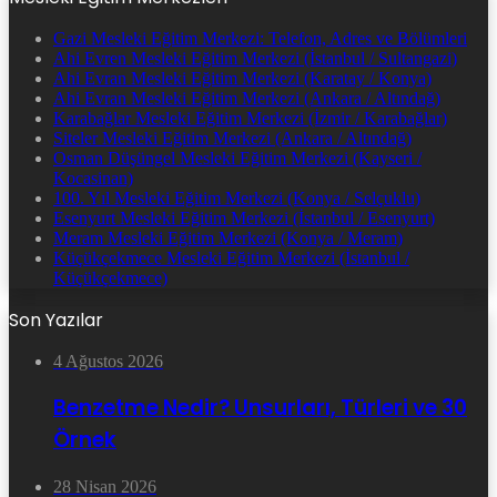
Gazi Mesleki Eğitim Merkezi: Telefon, Adres ve Bölümleri
Ahi Evren Mesleki Eğitim Merkezi (İstanbul / Sultangazi)
Ahi Evran Mesleki Eğitim Merkezi (Karatay / Konya)
Ahi Evran Mesleki Eğitim Merkezi (Ankara / Altındağ)
Karabağlar Mesleki Eğitim Merkezi (İzmir / Karabağlar)
Siteler Mesleki Eğitim Merkezi (Ankara / Altındağ)
Osman Düşüngel Mesleki Eğitim Merkezi (Kayseri /
Kocasinan)
100. Yıl Mesleki Eğitim Merkezi (Konya / Selçuklu)
Esenyurt Mesleki Eğitim Merkezi (İstanbul / Esenyurt)
Meram Mesleki Eğitim Merkezi (Konya / Meram)
Küçükçekmece Mesleki Eğitim Merkezi (İstanbul /
Küçükçekmece)
Son Yazılar
4 Ağustos 2026
Benzetme Nedir? Unsurları, Türleri ve 30
Örnek
28 Nisan 2026