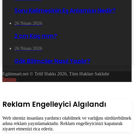
Soru Kelimesinin Eş Anlamlısı Nedir?
26 Nisan 2026
2 cm Kaç mm?
26 Nisan 2026
Gök Bilimciler Nasıl Yazılır?
Egitimsart.net © Telif Hakkı 2026, Tüm Hakları Saklıdır
İletişim
Facebook
Twitter
WhatsApp
Telegram
Başa
dön
tuşu
Kapalı
Reklam Engelleyici Algılandı
Web sitemiz insanlara yardımcı olabilmek ve varlığını sürdürebilmek
adına reklam yayınlamaktadır. Reklam engelleyicinizi kapatarak
ziyaret etmenizi rica ederiz.