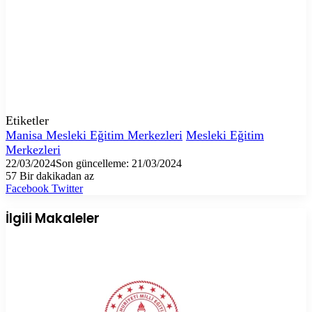
Etiketler
Manisa Mesleki Eğitim Merkezleri
Mesleki Eğitim
Merkezleri
22/03/2024
Son güncelleme: 21/03/2024
57
Bir dakikadan az
LinkedIn
Tumblr
Pinterest
Reddit
VKontakte
E-
Yazdır
Facebook
Twitter
Posta
ile
İlgili Makaleler
paylaş