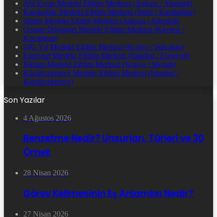
Ahi Evran Mesleki Eğitim Merkezi (Ankara / Altındağ)
Karabağlar Mesleki Eğitim Merkezi (İzmir / Karabağlar)
Siteler Mesleki Eğitim Merkezi (Ankara / Altındağ)
Osman Düşüngel Mesleki Eğitim Merkezi (Kayseri /
Kocasinan)
100. Yıl Mesleki Eğitim Merkezi (Konya / Selçuklu)
Esenyurt Mesleki Eğitim Merkezi (İstanbul / Esenyurt)
Meram Mesleki Eğitim Merkezi (Konya / Meram)
Küçükçekmece Mesleki Eğitim Merkezi (İstanbul /
Küçükçekmece)
Son Yazılar
4 Ağustos 2026
Benzetme Nedir? Unsurları, Türleri ve 30
Örnek
28 Nisan 2026
Görev Kelimesinin Eş Anlamlısı Nedir?
27 Nisan 2026