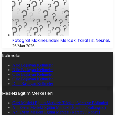
Fotoğraf Makinesindeki Mercek; Tarafsız, Nesnel…
26 Mart 2026
Kelimeler
A ile Başlayan Kelimeler
B ile Başlayan Kelimeler
C ile Başlayan Kelimeler
Ç ile Başlayan Kelimeler
D ile Başlayan Kelimeler
Mesleki Eğitim Merkezleri
Gazi Mesleki Eğitim Merkezi: Telefon, Adres ve Bölümleri
Ahi Evren Mesleki Eğitim Merkezi (İstanbul / Sultangazi)
Ahi Evran Mesleki Eğitim Merkezi (Karatay / Konya)