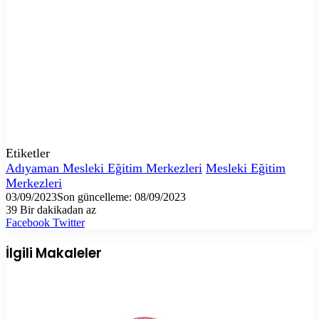
Etiketler
Adıyaman Mesleki Eğitim Merkezleri
Mesleki Eğitim
Merkezleri
03/09/2023
Son güncelleme: 08/09/2023
39
Bir dakikadan az
LinkedIn
Tumblr
Pinterest
Reddit
VKontakte
E-
Yazdır
Facebook
Twitter
Posta
ile
İlgili Makaleler
paylaş