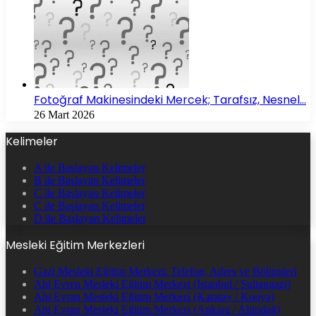
Fotoğraf Makinesindeki Mercek; Tarafsız, Nesnel…
26 Mart 2026
Kelimeler
A ile Başlayan Kelimeler
B ile Başlayan Kelimeler
C ile Başlayan Kelimeler
Ç ile Başlayan Kelimeler
D ile Başlayan Kelimeler
Mesleki Eğitim Merkezleri
Gazi Mesleki Eğitim Merkezi: Telefon, Adres ve Bölümleri
Ahi Evren Mesleki Eğitim Merkezi (İstanbul / Sultangazi)
Ahi Evran Mesleki Eğitim Merkezi (Karatay / Konya)
Ahi Evran Mesleki Eğitim Merkezi (Ankara / Altındağ)