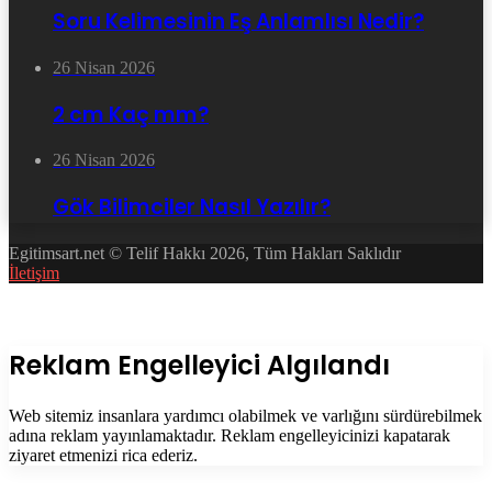
Soru Kelimesinin Eş Anlamlısı Nedir?
26 Nisan 2026
2 cm Kaç mm?
26 Nisan 2026
Gök Bilimciler Nasıl Yazılır?
Egitimsart.net © Telif Hakkı 2026, Tüm Hakları Saklıdır
İletişim
Facebook
Twitter
WhatsApp
Telegram
Başa
dön
tuşu
Kapalı
Reklam Engelleyici Algılandı
Web sitemiz insanlara yardımcı olabilmek ve varlığını sürdürebilmek
adına reklam yayınlamaktadır. Reklam engelleyicinizi kapatarak
ziyaret etmenizi rica ederiz.