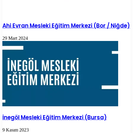
Ahi Evran Mesleki Eğitim Merkezi (Bor / Niğde)
29 Mart 2024
İnegöl Mesleki Eğitim Merkezi (Bursa)
9 Kasım 2023