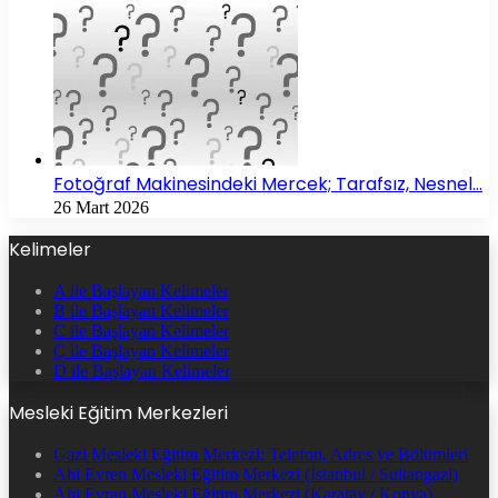
Fotoğraf Makinesindeki Mercek; Tarafsız, Nesnel…
26 Mart 2026
Kelimeler
A ile Başlayan Kelimeler
B ile Başlayan Kelimeler
C ile Başlayan Kelimeler
Ç ile Başlayan Kelimeler
D ile Başlayan Kelimeler
Mesleki Eğitim Merkezleri
Gazi Mesleki Eğitim Merkezi: Telefon, Adres ve Bölümleri
Ahi Evren Mesleki Eğitim Merkezi (İstanbul / Sultangazi)
Ahi Evran Mesleki Eğitim Merkezi (Karatay / Konya)