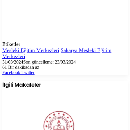
Etiketler
Mesleki Eğitim Merkezleri
Sakarya Mesleki Eğitim
Merkezleri
31/03/2024
Son güncelleme: 23/03/2024
61
Bir dakikadan az
LinkedIn
Tumblr
Pinterest
Reddit
VKontakte
E-
Yazdır
Facebook
Twitter
Posta
ile
İlgili Makaleler
paylaş