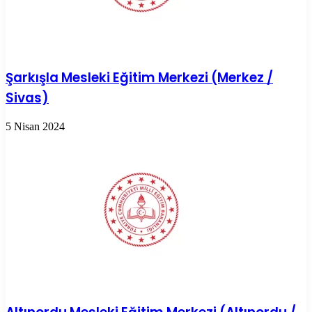
Şarkışla Mesleki Eğitim Merkezi (Merkez /
Sivas)
5 Nisan 2024