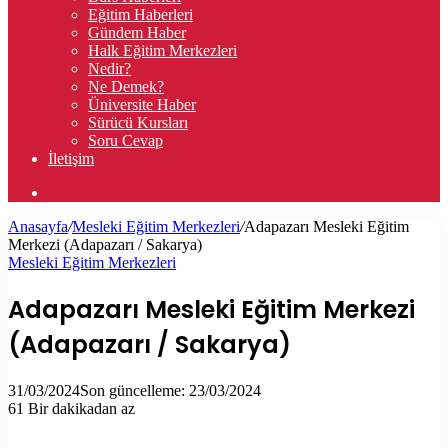
Eğitim Haberleri
Gündem Haber
Halk Eğitim Merkezleri
Nedir?
Ne Demek?
Üniversite Haber
Sürücü Kursları
Soru Cevap
İletişim
Arama
yap
Anasayfa
/
Mesleki Eğitim Merkezleri
/
Adapazarı Mesleki Eğitim
...
Merkezi (Adapazarı / Sakarya)
Mesleki Eğitim Merkezleri
Adapazarı Mesleki Eğitim Merkezi
(Adapazarı / Sakarya)
31/03/2024
Son güncelleme: 23/03/2024
61
Bir dakikadan az