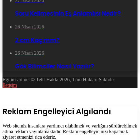
27 Nisan 2026
Soru Kelimesinin Eş Anlamlısı Nedir?
26 Nisan 2026
2 cm Kaç mm?
26 Nisan 2026
Gök Bilimciler Nasıl Yazılır?
Egitimsart.net © Telif Hakkı 2026, Tüm Hakları Saklıdır
İletişim
Facebook
Twitter
WhatsApp
Telegram
Başa
dön
tuşu
Kapalı
Reklam Engelleyici Algılandı
Web sitemiz insanlara yardımcı olabilmek ve varlığını sürdürebilmek
adına reklam yayınlamaktadır. Reklam engelleyicinizi kapatarak
ziyaret etmenizi rica ederiz.