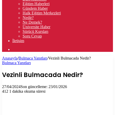
Eğitim Haberleri
Gündem Haber
Halk Eğitim Merkezleri
Nedir?
Ne Demek?
Üniversite Haber
Sürücü Kursları
Soru Cevap
İletişim
Arama
yap
Anasayfa
/
Bulmaca Yanıtları
/
Vezinli Bulmacada Nedir?
...
Bulmaca Yanıtları
Vezinli Bulmacada Nedir?
27/04/2024
Son güncelleme: 23/01/2026
412
1 dakika okuma süresi