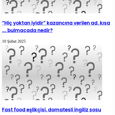
“Hiç yoktan iyidir” kazancına verilen ad, kısa
…. bulmacada nedir?
10 Şubat 2025
Fast food eşlikçisi, domatesli İngiliz sosu