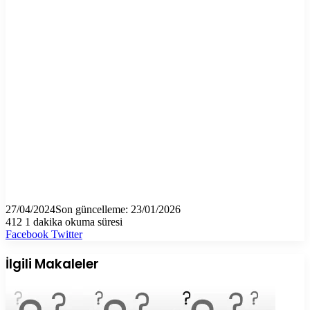
27/04/2024
Son güncelleme: 23/01/2026
412
1 dakika okuma süresi
LinkedIn
Tumblr
Pinterest
Reddit
VKontakte
E-
Yazdır
Facebook
Twitter
Posta
ile
İlgili Makaleler
paylaş