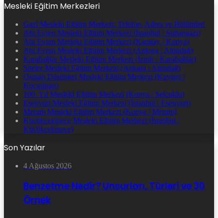
Mesleki Eğitim Merkezleri
Gazi Mesleki Eğitim Merkezi: Telefon, Adres ve Bölümleri
Ahi Evren Mesleki Eğitim Merkezi (İstanbul / Sultangazi)
Ahi Evran Mesleki Eğitim Merkezi (Karatay / Konya)
Ahi Evran Mesleki Eğitim Merkezi (Ankara / Altındağ)
Karabağlar Mesleki Eğitim Merkezi (İzmir / Karabağlar)
Siteler Mesleki Eğitim Merkezi (Ankara / Altındağ)
Osman Düşüngel Mesleki Eğitim Merkezi (Kayseri /
Kocasinan)
100. Yıl Mesleki Eğitim Merkezi (Konya / Selçuklu)
Esenyurt Mesleki Eğitim Merkezi (İstanbul / Esenyurt)
Meram Mesleki Eğitim Merkezi (Konya / Meram)
Küçükçekmece Mesleki Eğitim Merkezi (İstanbul /
Küçükçekmece)
Son Yazılar
4 Ağustos 2026
Benzetme Nedir? Unsurları, Türleri ve 30
Örnek