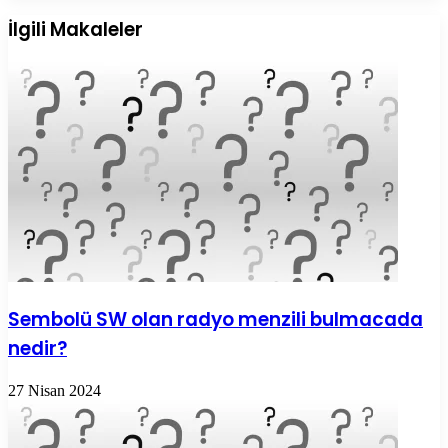
Posta
ile
İlgili Makaleler
paylaş
Sembolü SW olan radyo menzili bulmacada
nedir?
27 Nisan 2024