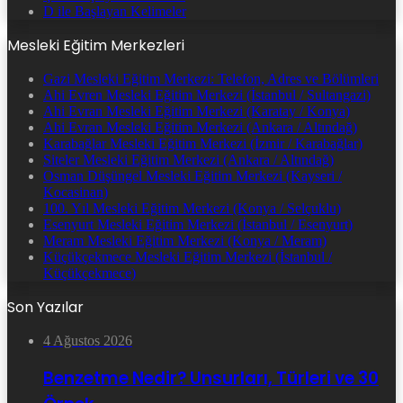
D ile Başlayan Kelimeler
Mesleki Eğitim Merkezleri
Gazi Mesleki Eğitim Merkezi: Telefon, Adres ve Bölümleri
Ahi Evren Mesleki Eğitim Merkezi (İstanbul / Sultangazi)
Ahi Evran Mesleki Eğitim Merkezi (Karatay / Konya)
Ahi Evran Mesleki Eğitim Merkezi (Ankara / Altındağ)
Karabağlar Mesleki Eğitim Merkezi (İzmir / Karabağlar)
Siteler Mesleki Eğitim Merkezi (Ankara / Altındağ)
Osman Düşüngel Mesleki Eğitim Merkezi (Kayseri /
Kocasinan)
100. Yıl Mesleki Eğitim Merkezi (Konya / Selçuklu)
Esenyurt Mesleki Eğitim Merkezi (İstanbul / Esenyurt)
Meram Mesleki Eğitim Merkezi (Konya / Meram)
Küçükçekmece Mesleki Eğitim Merkezi (İstanbul /
Küçükçekmece)
Son Yazılar
4 Ağustos 2026
Benzetme Nedir? Unsurları, Türleri ve 30