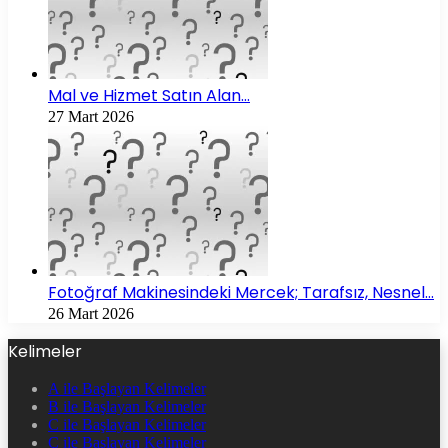
Mal ve Hizmet Satın Alan…
27 Mart 2026
Fotoğraf Makinesindeki Mercek; Tarafsız, Nesnel…
26 Mart 2026
Kelimeler
A ile Başlayan Kelimeler
B ile Başlayan Kelimeler
C ile Başlayan Kelimeler
Ç ile Başlayan Kelimeler