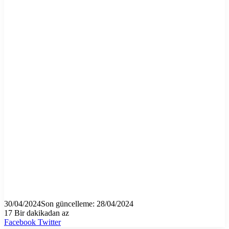
30/04/2024
Son güncelleme: 28/04/2024
17
Bir dakikadan az
LinkedIn
Tumblr
Pinterest
Reddit
VKontakte
E-
Yazdır
Facebook
Twitter