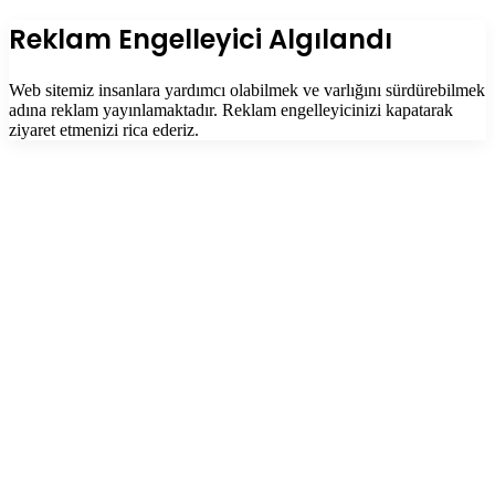
dön
tuşu
Kapalı
Reklam Engelleyici Algılandı
Web sitemiz insanlara yardımcı olabilmek ve varlığını sürdürebilmek
adına reklam yayınlamaktadır. Reklam engelleyicinizi kapatarak
ziyaret etmenizi rica ederiz.