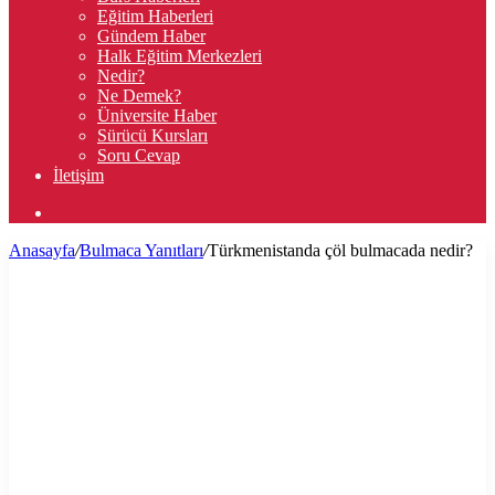
Eğitim Haberleri
Gündem Haber
Halk Eğitim Merkezleri
Nedir?
Ne Demek?
Üniversite Haber
Sürücü Kursları
Soru Cevap
İletişim
Arama
yap
Anasayfa
/
Bulmaca Yanıtları
/
Türkmenistanda çöl bulmacada nedir?
...