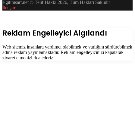
Egitimsart.net © Telif Hakkı 2026, Tüm Hakları Saklıdır
İletişim
Facebook
Twitter
WhatsApp
Telegram
Başa
dön
tuşu
Kapalı
Reklam Engelleyici Algılandı
Web sitemiz insanlara yardımcı olabilmek ve varlığını sürdürebilmek
adına reklam yayınlamaktadır. Reklam engelleyicinizi kapatarak
ziyaret etmenizi rica ederiz.