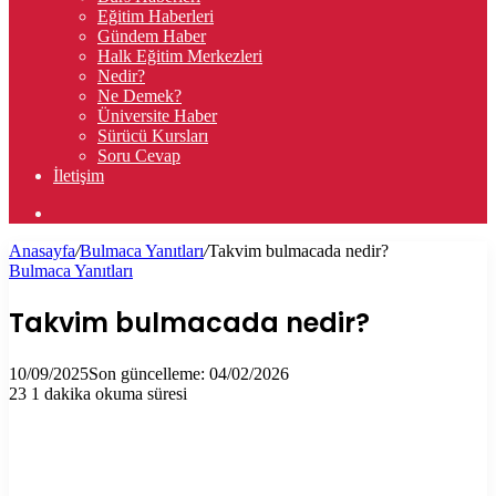
Eğitim Haberleri
Gündem Haber
Halk Eğitim Merkezleri
Nedir?
Ne Demek?
Üniversite Haber
Sürücü Kursları
Soru Cevap
İletişim
Arama
yap
Anasayfa
/
Bulmaca Yanıtları
/
Takvim bulmacada nedir?
...
Bulmaca Yanıtları
Takvim bulmacada nedir?
10/09/2025
Son güncelleme: 04/02/2026
23
1 dakika okuma süresi