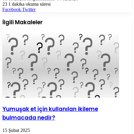
23
1 dakika okuma süresi
LinkedIn
Tumblr
Pinterest
Reddit
VKontakte
E-
Yazdır
Facebook
Twitter
Posta
ile
İlgili Makaleler
paylaş
Yumuşak et için kullanılan ikileme
bulmacada nedir?
15 Şubat 2025