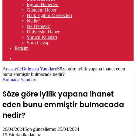
Eğitim Haberleri
Gündem Haber
Halk Eğitim Merkezleri
Nedir?
Ne Demek?
Üniversite Haber
Sürücü Kursları
Soru Cevap
İletişim
Arama
yap
Anasayfa
/
Bulmaca Yanıtları
/
Söze göre iyilik yapana ihanet eden
...
bunu emmiştir bulmacada nedir?
Bulmaca Yanıtları
Söze göre iyilik yapana ihanet
eden bunu emmiştir bulmacada
nedir?
26/04/2024
Son güncelleme: 25/04/2024
19
Bir dakikadan az