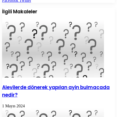
LinkedIn
Tumblr
Pinterest
Reddit
VKontakte
E-
Yazdır
Facebook
Twitter
Posta
ile
İlgili Makaleler
paylaş
Alevilerde dönerek yapılan ayin bulmacada
nedir?
1 Mayıs 2024