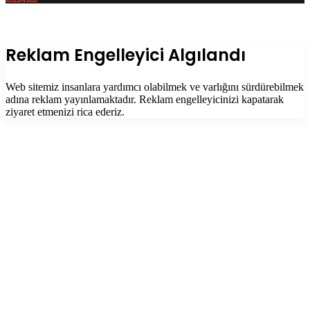
Facebook
Twitter
WhatsApp
Telegram
Başa
dön
tuşu
Kapalı
Reklam Engelleyici Algılandı
Web sitemiz insanlara yardımcı olabilmek ve varlığını sürdürebilmek
adına reklam yayınlamaktadır. Reklam engelleyicinizi kapatarak
ziyaret etmenizi rica ederiz.