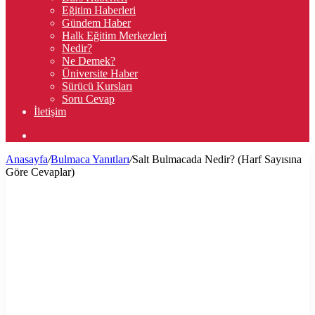
Eğitim Haberleri
Gündem Haber
Halk Eğitim Merkezleri
Nedir?
Ne Demek?
Üniversite Haber
Sürücü Kursları
Soru Cevap
İletişim
Arama
yap
Anasayfa
/
Bulmaca Yanıtları
/
Salt Bulmacada Nedir? (Harf Sayısına
...
Göre Cevaplar)