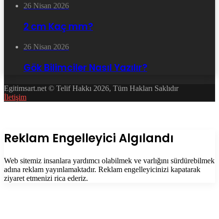
26 Nisan 2026
2 cm Kaç mm?
26 Nisan 2026
Gök Bilimciler Nasıl Yazılır?
Egitimsart.net © Telif Hakkı 2026, Tüm Hakları Saklıdır
İletişim
Facebook
Twitter
WhatsApp
Telegram
Başa
dön
tuşu
Kapalı
Reklam Engelleyici Algılandı
Web sitemiz insanlara yardımcı olabilmek ve varlığını sürdürebilmek
adına reklam yayınlamaktadır. Reklam engelleyicinizi kapatarak
ziyaret etmenizi rica ederiz.