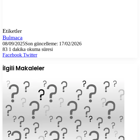
Etiketler
Bulmaca
08/09/2025
Son güncelleme: 17/02/2026
83
1 dakika okuma süresi
LinkedIn
Tumblr
Pinterest
Reddit
VKontakte
E-
Yazdır
Facebook
Twitter
Posta
ile
İlgili Makaleler
paylaş