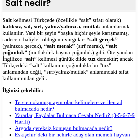
Salt nedir?
Salt
kelimesi Türkçede (özellikle “salt” sıfatı olarak)
katıksız, saf, sırf, yalnız/yalnızca, mutlak
anlamlarında
kullanılır. Yani bir şeyin “başka hiçbir şeyle karışmamış,
sadece o haliyle” olduğunu vurgular:
“salt gerçek”
(yalnızca gerçek),
“salt merak”
(sırf merak),
“salt
çoğunluk”
(mutlak/tek başına çoğunluk) gibi. Öte yandan
İngilizce “
salt
” kelimesi günlük dilde
tuz
demektir; ancak
Türkçedeki “salt” kullanımı çoğunlukla bu “tuz”
anlamından değil, “sırf/yalnız/mutlak” anlamındaki sıfat
kullanımından gelir.
İlginizi çekebilir:
Tersten okunuşu aynı olan kelimelere verilen ad
bulmacada nedir?
Yararlar, Faydalar Bulmaca Cevabı Nedir? (3-5-6-7-9
Harfli)
Argoda gereksiz konuşan bulmacada nedir?
Eskişehir’deki bir nehirle adaş olan memeli hayvan