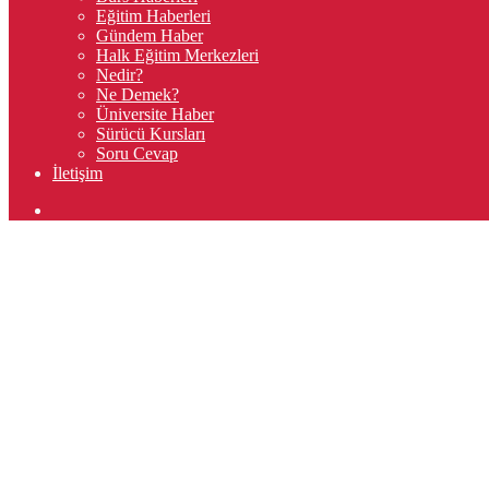
Eğitim Haberleri
Gündem Haber
Halk Eğitim Merkezleri
Nedir?
Ne Demek?
Üniversite Haber
Sürücü Kursları
Soru Cevap
İletişim
Arama
yap
...