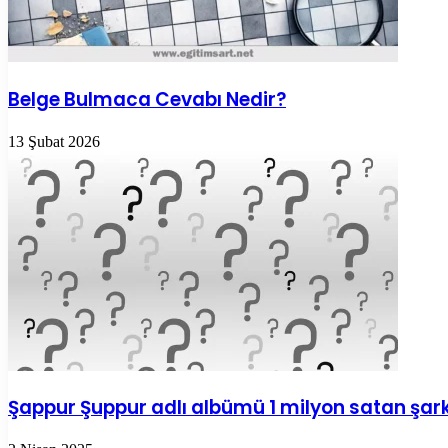
Belge Bulmaca Cevabı Nedir?
13 Şubat 2026
Şappur Şuppur adlı albümü 1 milyon satan şar