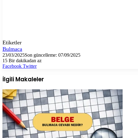
Etiketler
Bulmaca
23/03/2025
Son güncelleme: 07/09/2025
15
Bir dakikadan az
LinkedIn
Tumblr
Pinterest
Reddit
VKontakte
E-
Yazdır
Facebook
Twitter
Posta
ile
İlgili Makaleler
paylaş