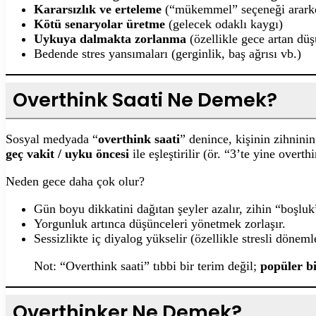
Kararsızlık ve erteleme
(“mükemmel” seçeneği arark
Kötü senaryolar üretme
(gelecek odaklı kaygı)
Uykuya dalmakta zorlanma
(özellikle gece artan düş
Bedende stres yansımaları (gerginlik, baş ağrısı vb.)
Overthink Saati Ne Demek?
Sosyal medyada “
overthink saati
” denince, kişinin zihnini
geç vakit / uyku öncesi
ile eşleştirilir (ör. “3’te yine overt
Neden gece daha çok olur?
Gün boyu dikkatini dağıtan şeyler azalır, zihin “boşluk
Yorgunluk artınca düşünceleri yönetmek zorlaşır.
Sessizlikte iç diyalog yükselir (özellikle stresli döneml
Not: “Overthink saati” tıbbi bir terim değil;
popüler b
Overthinker Ne Demek?