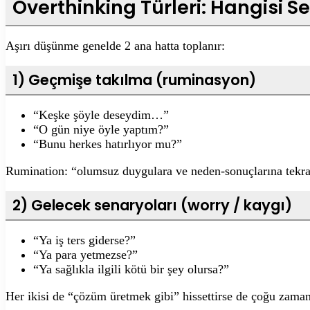
Overthinking Türleri: Hangisi 
Aşırı düşünme genelde 2 ana hatta toplanır:
1) Geçmişe takılma (ruminasyon)
“Keşke şöyle deseydim…”
“O gün niye öyle yaptım?”
“Bunu herkes hatırlıyor mu?”
Rumination: “olumsuz duygulara ve neden-sonuçlarına tekrar
2) Gelecek senaryoları (worry / kaygı)
“Ya iş ters giderse?”
“Ya para yetmezse?”
“Ya sağlıkla ilgili kötü bir şey olursa?”
Her ikisi de “çözüm üretmek gibi” hissettirse de çoğu zama