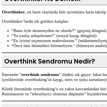
Overthinker
, en basit olaylarda bile ayrıntılara fazla takı
Overthinker’larda sık görülen kalıplar:
“Bunu öyle demeseydim ne olurdu?” (geçmiş döngüsü
“Ya yanlış anlaşılırsam?” (sosyal kaygı döngüsü)
“En iyisini seçmezsem mahvolurum.” (mükemmeliyetçi
“Önce tüm ihtimalleri bitirmeliyim.” (bitmeyen analiz)
Overthink Sendromu Nedir?
İnternette “
overthink sendromu
” ifadesi sık geçer; fakat b
içeriklerinde overthinking’in kaygı, stres ve uyku sorunlarıyla
Klinik literatürde overthinking’e en yakın kavramlardan bir
Ruminasyon ve “tekrarlayıcı olumsuz düşünme” biçimlerinin (