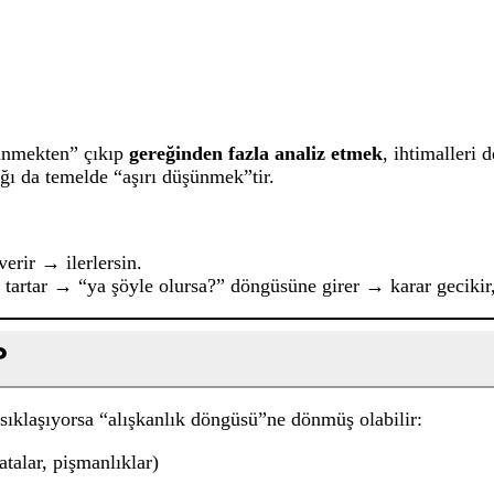
ünmekten” çıkıp
gereğinden fazla analiz etmek
, ihtimalleri
ğı da temelde “aşırı düşünmek”tir.
verir → ilerlersin.
r tartar → “ya şöyle olursa?” döngüsüne girer → karar gecikir, 
?
sıklaşıyorsa “alışkanlık döngüsü”ne dönmüş olabilir:
talar, pişmanlıklar)