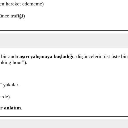
en hareket edememe)
ünce trafiği)
n bir anda
aşırı çalışmaya başladığı
, düşüncelerin üst üste bi
hinking hour”).
” yakalar.
erde).
ir anlatım
.