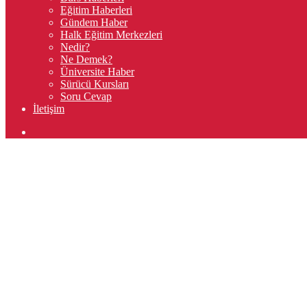
Eğitim Haberleri
Gündem Haber
Halk Eğitim Merkezleri
Nedir?
Ne Demek?
Üniversite Haber
Sürücü Kursları
Soru Cevap
İletişim
Arama
yap
...