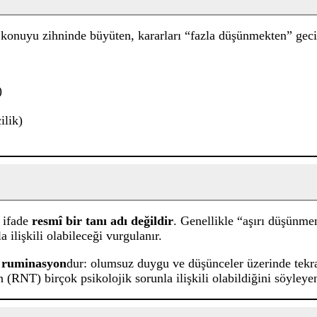
lıp konuyu zihninde büyüten, kararları “fazla düşünmekten” geci
)
lik)
u ifade
resmî bir tanı adı değildir
. Genellikle “aşırı düşünmen
 ilişkili olabileceği vurgulanır.
i
ruminasyon
dur: olumsuz duygu ve düşünceler üzerinde tekr
RNT) birçok psikolojik sorunla ilişkili olabildiğini söyleyen