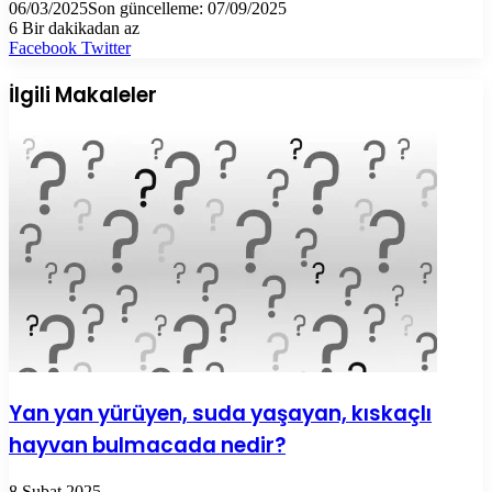
06/03/2025
Son güncelleme: 07/09/2025
6
Bir dakikadan az
LinkedIn
Tumblr
Pinterest
Reddit
VKontakte
E-
Yazdır
Facebook
Twitter
Posta
ile
İlgili Makaleler
paylaş
Yan yan yürüyen, suda yaşayan, kıskaçlı
hayvan bulmacada nedir?
8 Şubat 2025