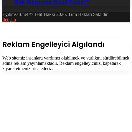
Gök Bilimciler Nasıl Yazılır?
Egitimsart.net © Telif Hakkı 2026, Tüm Hakları Saklıdır
İletişim
Facebook
Twitter
WhatsApp
Telegram
Başa
dön
tuşu
Kapalı
Reklam Engelleyici Algılandı
Web sitemiz insanlara yardımcı olabilmek ve varlığını sürdürebilmek
adına reklam yayınlamaktadır. Reklam engelleyicinizi kapatarak
ziyaret etmenizi rica ederiz.