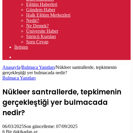
Eğitim Haberleri
Gündem Haber
Halk Eğitim Merkezleri
Nedir?
Ne Demek?
Üniversite Haber
Sürücü Kursları
Soru Cevap
İletişim
Arama
yap
Anasayfa
/
Bulmaca Yanıtları
/
Nükleer santrallerde, tepkimenin
...
gerçekleştiği yer bulmacada nedir?
Bulmaca Yanıtları
Nükleer santrallerde, tepkimenin
gerçekleştiği yer bulmacada
nedir?
06/03/2025
Son güncelleme: 07/09/2025
6
Bir dakikadan az