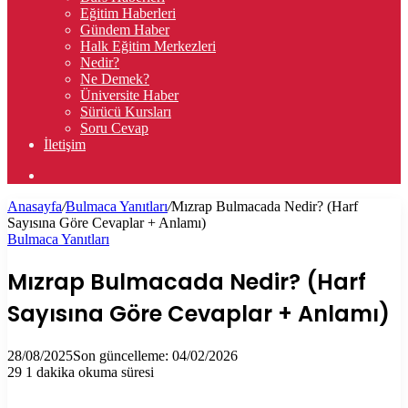
Eğitim Haberleri
Gündem Haber
Halk Eğitim Merkezleri
Nedir?
Ne Demek?
Üniversite Haber
Sürücü Kursları
Soru Cevap
İletişim
Arama
yap
Anasayfa
/
Bulmaca Yanıtları
/
Mızrap Bulmacada Nedir? (Harf
...
Sayısına Göre Cevaplar + Anlamı)
Bulmaca Yanıtları
Mızrap Bulmacada Nedir? (Harf
Sayısına Göre Cevaplar + Anlamı)
28/08/2025
Son güncelleme: 04/02/2026
29
1 dakika okuma süresi