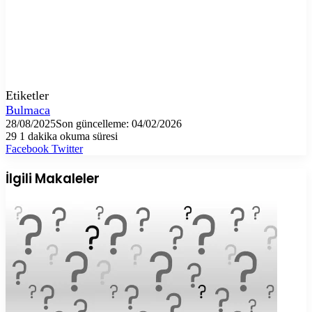
Etiketler
Bulmaca
28/08/2025
Son güncelleme: 04/02/2026
29
1 dakika okuma süresi
LinkedIn
Tumblr
Pinterest
Reddit
VKontakte
E-
Yazdır
Facebook
Twitter
Posta
ile
İlgili Makaleler
paylaş