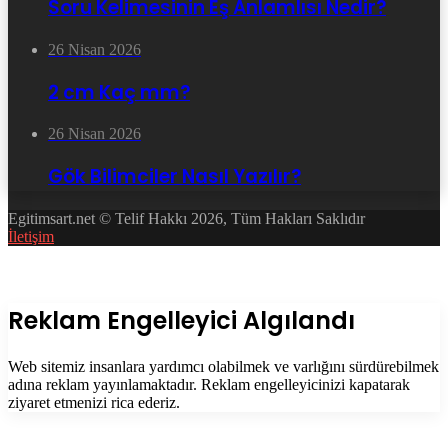
Soru Kelimesinin Eş Anlamlısı Nedir?
26 Nisan 2026
2 cm Kaç mm?
26 Nisan 2026
Gök Bilimciler Nasıl Yazılır?
Egitimsart.net © Telif Hakkı 2026, Tüm Hakları Saklıdır
İletişim
Facebook
Twitter
WhatsApp
Telegram
Başa
dön
tuşu
Kapalı
Reklam Engelleyici Algılandı
Web sitemiz insanlara yardımcı olabilmek ve varlığını sürdürebilmek
adına reklam yayınlamaktadır. Reklam engelleyicinizi kapatarak
ziyaret etmenizi rica ederiz.