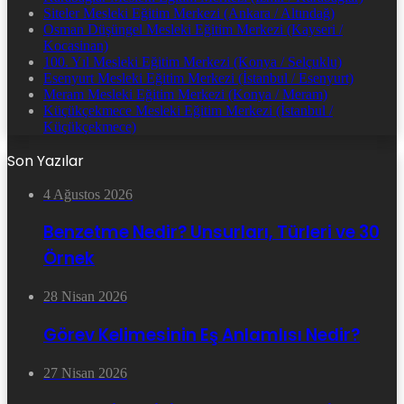
Siteler Mesleki Eğitim Merkezi (Ankara / Altındağ)
Osman Düşüngel Mesleki Eğitim Merkezi (Kayseri /
Kocasinan)
100. Yıl Mesleki Eğitim Merkezi (Konya / Selçuklu)
Esenyurt Mesleki Eğitim Merkezi (İstanbul / Esenyurt)
Meram Mesleki Eğitim Merkezi (Konya / Meram)
Küçükçekmece Mesleki Eğitim Merkezi (İstanbul /
Küçükçekmece)
Son Yazılar
4 Ağustos 2026
Benzetme Nedir? Unsurları, Türleri ve 30
Örnek
28 Nisan 2026
Görev Kelimesinin Eş Anlamlısı Nedir?
27 Nisan 2026