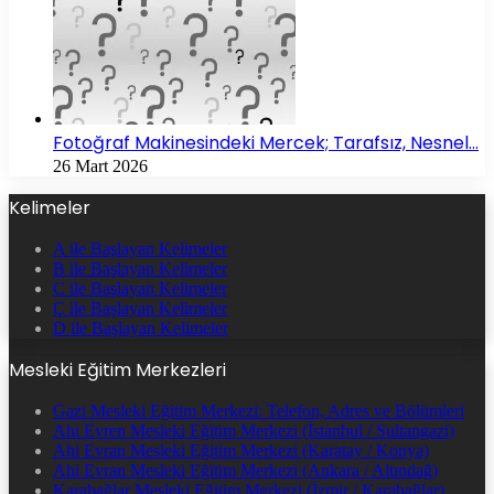
Fotoğraf Makinesindeki Mercek; Tarafsız, Nesnel…
26 Mart 2026
Kelimeler
A ile Başlayan Kelimeler
B ile Başlayan Kelimeler
C ile Başlayan Kelimeler
Ç ile Başlayan Kelimeler
D ile Başlayan Kelimeler
Mesleki Eğitim Merkezleri
Gazi Mesleki Eğitim Merkezi: Telefon, Adres ve Bölümleri
Ahi Evren Mesleki Eğitim Merkezi (İstanbul / Sultangazi)
Ahi Evran Mesleki Eğitim Merkezi (Karatay / Konya)
Ahi Evran Mesleki Eğitim Merkezi (Ankara / Altındağ)
Karabağlar Mesleki Eğitim Merkezi (İzmir / Karabağlar)