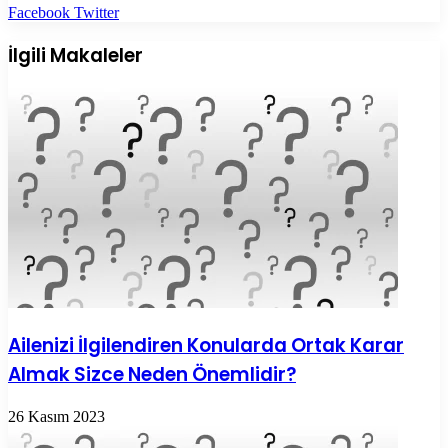
LinkedIn
Tumblr
Pinterest
Reddit
VKontakte
E-
Yazdır
Facebook
Twitter
Posta
ile
İlgili Makaleler
paylaş
Ailenizi İlgilendiren Konularda Ortak Karar
Almak Sizce Neden Önemlidir?
26 Kasım 2023