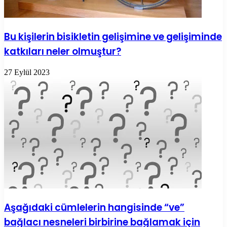
Bu kişilerin bisikletin gelişimine ve gelişiminde
katkıları neler olmuştur?
27 Eylül 2023
Aşağıdaki cümlelerin hangisinde “ve”
bağlacı nesneleri birbirine bağlamak için