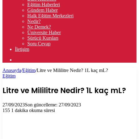
Eğitim Haberleri
Gündem Haber
Halk Eğitim Merkezleri
Nedir?
Ne Demek?
Üniversite Haber
Sürücü Kursları
Soru Cevap
İletişim
Arama
yap
Anasayfa
/
Eğitim
/
Litre ve Mililitre Nedir? 1L kaç mL?
...
Eğitim
Litre ve Mililitre Nedir? 1L kaç mL?
27/09/2023
Son güncelleme: 27/09/2023
155
1 dakika okuma süresi