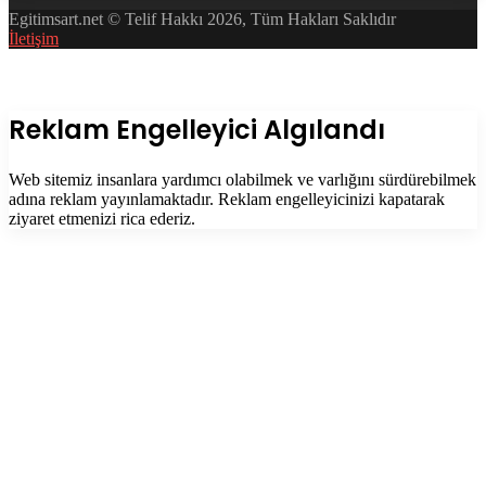
Egitimsart.net © Telif Hakkı 2026, Tüm Hakları Saklıdır
İletişim
Facebook
Twitter
WhatsApp
Telegram
Başa
dön
tuşu
Kapalı
Reklam Engelleyici Algılandı
Web sitemiz insanlara yardımcı olabilmek ve varlığını sürdürebilmek
adına reklam yayınlamaktadır. Reklam engelleyicinizi kapatarak
ziyaret etmenizi rica ederiz.