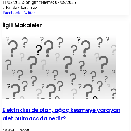
11/02/2025
Son güncelleme: 07/09/2025
7
Bir dakikadan az
LinkedIn
Tumblr
Pinterest
Reddit
VKontakte
E-
Yazdır
Facebook
Twitter
Posta
ile
İlgili Makaleler
paylaş
Elektriklisi de olan, ağaç kesmeye yarayan
alet bulmacada nedir?
26 Şubat 2025