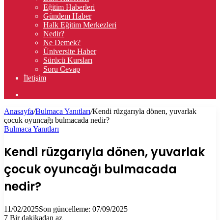
Eğitim Haberleri
Gündem Haber
Halk Eğitim Merkezleri
Nedir?
Ne Demek?
Üniversite Haber
Sürücü Kursları
Soru Cevap
İletişim
Arama
yap
Anasayfa
/
Bulmaca Yanıtları
/
Kendi rüzgarıyla dönen, yuvarlak
...
çocuk oyuncağı bulmacada nedir?
Bulmaca Yanıtları
Kendi rüzgarıyla dönen, yuvarlak
çocuk oyuncağı bulmacada
nedir?
11/02/2025
Son güncelleme: 07/09/2025
7
Bir dakikadan az