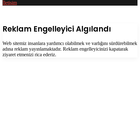
İletişim
Facebook
Twitter
WhatsApp
Telegram
Başa
dön
tuşu
Kapalı
Reklam Engelleyici Algılandı
Web sitemiz insanlara yardımcı olabilmek ve varlığını sürdürebilmek
adına reklam yayınlamaktadır. Reklam engelleyicinizi kapatarak
ziyaret etmenizi rica ederiz.