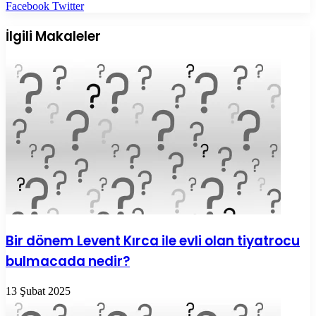
LinkedIn
Tumblr
Pinterest
Reddit
VKontakte
E-
Yazdır
Facebook
Twitter
Posta
ile
İlgili Makaleler
paylaş
Bir dönem Levent Kırca ile evli olan tiyatrocu
bulmacada nedir?
13 Şubat 2025