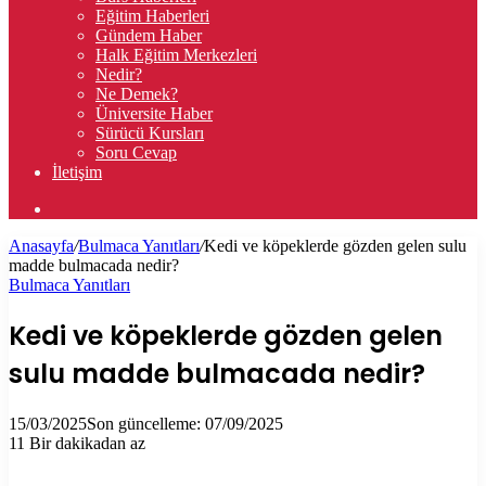
Eğitim Haberleri
Gündem Haber
Halk Eğitim Merkezleri
Nedir?
Ne Demek?
Üniversite Haber
Sürücü Kursları
Soru Cevap
İletişim
Arama
yap
Anasayfa
/
Bulmaca Yanıtları
/
Kedi ve köpeklerde gözden gelen sulu
...
madde bulmacada nedir?
Bulmaca Yanıtları
Kedi ve köpeklerde gözden gelen
sulu madde bulmacada nedir?
15/03/2025
Son güncelleme: 07/09/2025
11
Bir dakikadan az