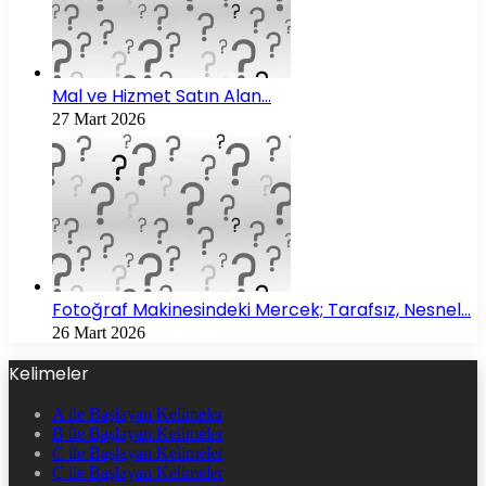
Mal ve Hizmet Satın Alan…
27 Mart 2026
Fotoğraf Makinesindeki Mercek; Tarafsız, Nesnel…
26 Mart 2026
Kelimeler
A ile Başlayan Kelimeler
B ile Başlayan Kelimeler
C ile Başlayan Kelimeler
Ç ile Başlayan Kelimeler