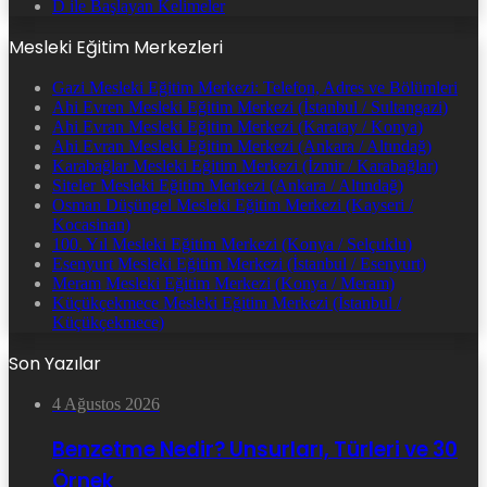
D ile Başlayan Kelimeler
Mesleki Eğitim Merkezleri
Gazi Mesleki Eğitim Merkezi: Telefon, Adres ve Bölümleri
Ahi Evren Mesleki Eğitim Merkezi (İstanbul / Sultangazi)
Ahi Evran Mesleki Eğitim Merkezi (Karatay / Konya)
Ahi Evran Mesleki Eğitim Merkezi (Ankara / Altındağ)
Karabağlar Mesleki Eğitim Merkezi (İzmir / Karabağlar)
Siteler Mesleki Eğitim Merkezi (Ankara / Altındağ)
Osman Düşüngel Mesleki Eğitim Merkezi (Kayseri /
Kocasinan)
100. Yıl Mesleki Eğitim Merkezi (Konya / Selçuklu)
Esenyurt Mesleki Eğitim Merkezi (İstanbul / Esenyurt)
Meram Mesleki Eğitim Merkezi (Konya / Meram)
Küçükçekmece Mesleki Eğitim Merkezi (İstanbul /
Küçükçekmece)
Son Yazılar
4 Ağustos 2026
Benzetme Nedir? Unsurları, Türleri ve 30
Örnek