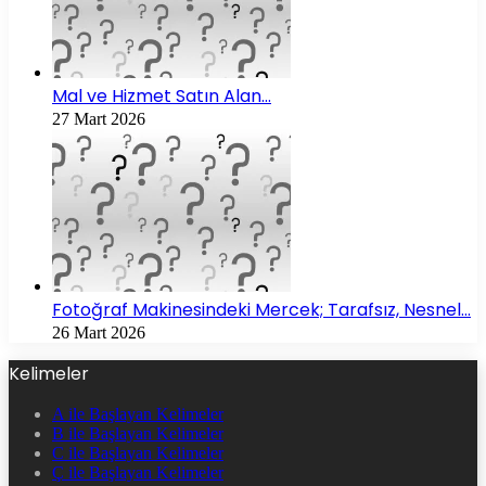
Mal ve Hizmet Satın Alan…
27 Mart 2026
Fotoğraf Makinesindeki Mercek; Tarafsız, Nesnel…
26 Mart 2026
Kelimeler
A ile Başlayan Kelimeler
B ile Başlayan Kelimeler
C ile Başlayan Kelimeler
Ç ile Başlayan Kelimeler