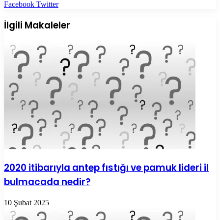
LinkedIn
Tumblr
Pinterest
Reddit
VKontakte
E-
Yazdır
Facebook
Twitter
Posta
ile
İlgili Makaleler
paylaş
2020 itibarıyla antep fıstığı ve pamuk lideri il
bulmacada nedir?
10 Şubat 2025