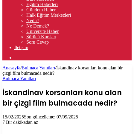
Eğitim Haberleri
Gündem Haber
Halk Eğitim Merkezleri
Nedir?
Ne Demek?
Üniversite Haber
Sürücü Kursları
Soru Cevap
İletişim
Arama
yap
Anasayfa
/
Bulmaca Yanıtları
/
İskandinav korsanları konu alan bir
...
çizgi film bulmacada nedir?
Bulmaca Yanıtları
İskandinav korsanları konu alan
bir çizgi film bulmacada nedir?
15/02/2025
Son güncelleme: 07/09/2025
7
Bir dakikadan az