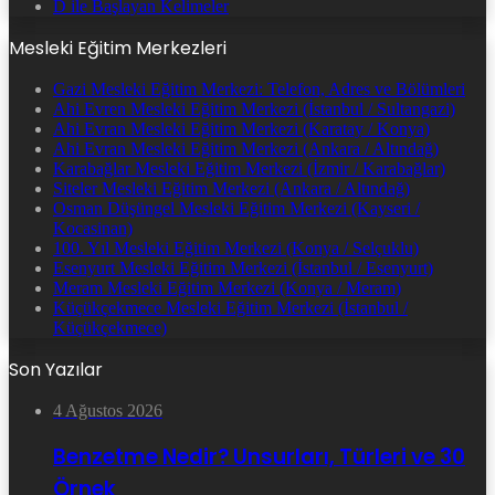
D ile Başlayan Kelimeler
Mesleki Eğitim Merkezleri
Gazi Mesleki Eğitim Merkezi: Telefon, Adres ve Bölümleri
Ahi Evren Mesleki Eğitim Merkezi (İstanbul / Sultangazi)
Ahi Evran Mesleki Eğitim Merkezi (Karatay / Konya)
Ahi Evran Mesleki Eğitim Merkezi (Ankara / Altındağ)
Karabağlar Mesleki Eğitim Merkezi (İzmir / Karabağlar)
Siteler Mesleki Eğitim Merkezi (Ankara / Altındağ)
Osman Düşüngel Mesleki Eğitim Merkezi (Kayseri /
Kocasinan)
100. Yıl Mesleki Eğitim Merkezi (Konya / Selçuklu)
Esenyurt Mesleki Eğitim Merkezi (İstanbul / Esenyurt)
Meram Mesleki Eğitim Merkezi (Konya / Meram)
Küçükçekmece Mesleki Eğitim Merkezi (İstanbul /
Küçükçekmece)
Son Yazılar
4 Ağustos 2026
Benzetme Nedir? Unsurları, Türleri ve 30
Örnek