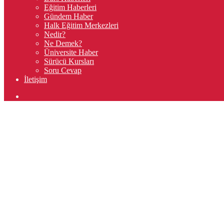
Eğitim Haberleri
Gündem Haber
Halk Eğitim Merkezleri
Nedir?
Ne Demek?
Üniversite Haber
Sürücü Kursları
Soru Cevap
İletişim
Arama
yap
...