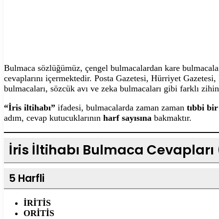
Bulmaca sözlüğümüz, çengel bulmacalardan kare bulmacalara,
cevaplarını içermektedir. Posta Gazetesi, Hürriyet Gazetesi
bulmacaları, sözcük avı ve zeka bulmacaları gibi farklı zihin
“İris iltihabı”
ifadesi, bulmacalarda zaman zaman
tıbbi bi
adım, cevap kutucuklarının
harf sayısına
bakmaktır.
İris İltihabı Bulmaca Cevapları
5 Harfli
İRİTİS
ORİTİS