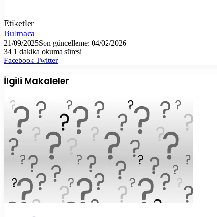
Etiketler
Bulmaca
21/09/2025
Son güncelleme: 04/02/2026
34
1 dakika okuma süresi
LinkedIn
Tumblr
Pinterest
Reddit
VKontakte
E-
Yazdır
Facebook
Twitter
Posta
ile
İlgili Makaleler
paylaş