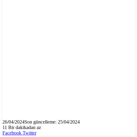
26/04/2024
Son güncelleme: 25/04/2024
11
Bir dakikadan az
LinkedIn
Tumblr
Pinterest
Reddit
VKontakte
E-
Yazdır
Facebook
Twitter