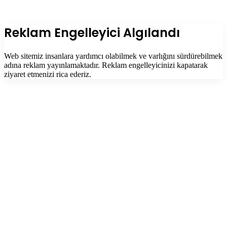
Facebook
Twitter
WhatsApp
Telegram
Başa
dön
tuşu
Kapalı
Reklam Engelleyici Algılandı
Web sitemiz insanlara yardımcı olabilmek ve varlığını sürdürebilmek
adına reklam yayınlamaktadır. Reklam engelleyicinizi kapatarak
ziyaret etmenizi rica ederiz.