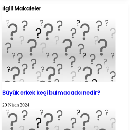
Posta
ile
İlgili Makaleler
paylaş
Büyük erkek keçi bulmacada nedir?
29 Nisan 2024