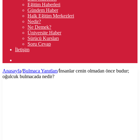
Eğitim Haberleri
Gündem Haber
Halk Eğitim Merkezleri
Nedir?
Ne Demek?
Üniversite Haber
Sürücü Kursları
Soru Cevap
İletişim
Arama
yap
Anasayfa
/
Bulmaca Yanıtları
/
İnsanlar cenin olmadan önce budur;
...
oğulcuk bulmacada nedir?