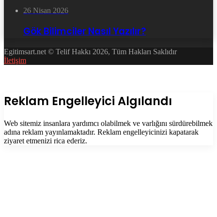
26 Nisan 2026
Gök Bilimciler Nasıl Yazılır?
Egitimsart.net © Telif Hakkı 2026, Tüm Hakları Saklıdır
İletişim
Facebook
Twitter
WhatsApp
Telegram
Başa
dön
tuşu
Kapalı
Reklam Engelleyici Algılandı
Web sitemiz insanlara yardımcı olabilmek ve varlığını sürdürebilmek
adına reklam yayınlamaktadır. Reklam engelleyicinizi kapatarak
ziyaret etmenizi rica ederiz.