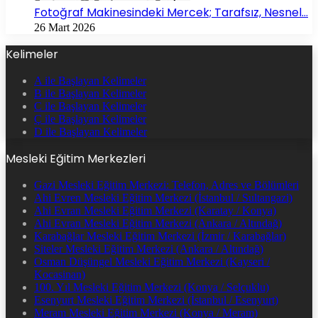
Fotoğraf Makinesindeki Mercek; Tarafsız, Nesnel…
26 Mart 2026
Kelimeler
A ile Başlayan Kelimeler
B ile Başlayan Kelimeler
C ile Başlayan Kelimeler
Ç ile Başlayan Kelimeler
D ile Başlayan Kelimeler
Mesleki Eğitim Merkezleri
Gazi Mesleki Eğitim Merkezi: Telefon, Adres ve Bölümleri
Ahi Evren Mesleki Eğitim Merkezi (İstanbul / Sultangazi)
Ahi Evran Mesleki Eğitim Merkezi (Karatay / Konya)
Ahi Evran Mesleki Eğitim Merkezi (Ankara / Altındağ)
Karabağlar Mesleki Eğitim Merkezi (İzmir / Karabağlar)
Siteler Mesleki Eğitim Merkezi (Ankara / Altındağ)
Osman Düşüngel Mesleki Eğitim Merkezi (Kayseri /
Kocasinan)
100. Yıl Mesleki Eğitim Merkezi (Konya / Selçuklu)
Esenyurt Mesleki Eğitim Merkezi (İstanbul / Esenyurt)
Meram Mesleki Eğitim Merkezi (Konya / Meram)