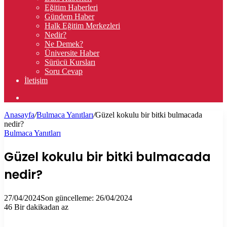
Eğitim Haberleri
Gündem Haber
Halk Eğitim Merkezleri
Nedir?
Ne Demek?
Üniversite Haber
Sürücü Kursları
Soru Cevap
İletişim
Arama
yap
Anasayfa
/
Bulmaca Yanıtları
/
Güzel kokulu bir bitki bulmacada
...
nedir?
Bulmaca Yanıtları
Güzel kokulu bir bitki bulmacada
nedir?
27/04/2024
Son güncelleme: 26/04/2024
46
Bir dakikadan az