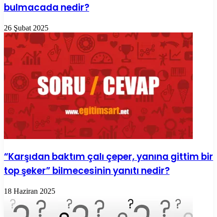
bulmacada nedir?
26 Şubat 2025
“Karşıdan baktım çalı çeper, yanına gittim bir
top şeker” bilmecesinin yanıtı nedir?
18 Haziran 2025