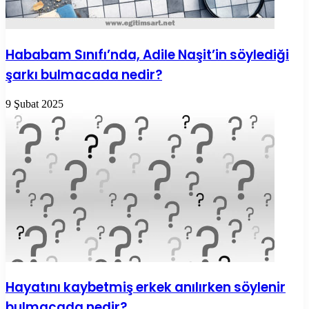
Hababam Sınıfı’nda, Adile Naşit’in söylediği
şarkı bulmacada nedir?
9 Şubat 2025
Hayatını kaybetmiş erkek anılırken söylenir
bulmacada nedir?