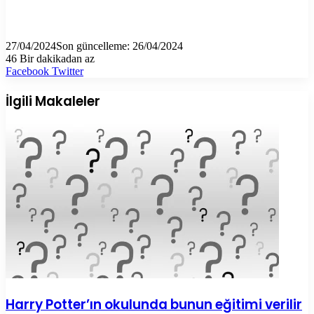
27/04/2024
Son güncelleme: 26/04/2024
46
Bir dakikadan az
LinkedIn
Tumblr
Pinterest
Reddit
VKontakte
E-
Yazdır
Facebook
Twitter
Posta
ile
İlgili Makaleler
paylaş
Harry Potter’ın okulunda bunun eğitimi verilir