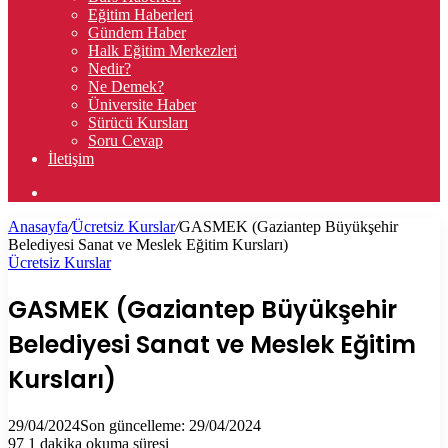
Eğitim Haberleri
Gündem Haber
Halk Eğitim Merkezleri
Nedir?
Ne Demek?
Üniversite Haber
Sürücü Kursları
Soru Cevap
İletişim
Arama
yap
Anasayfa
/
Ücretsiz Kurslar
/
GASMEK (Gaziantep Büyükşehir
...
Belediyesi Sanat ve Meslek Eğitim Kursları)
Ücretsiz Kurslar
GASMEK (Gaziantep Büyükşehir
Belediyesi Sanat ve Meslek Eğitim
Kursları)
29/04/2024
Son güncelleme: 29/04/2024
97
1 dakika okuma süresi