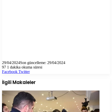
29/04/2024
Son güncelleme: 29/04/2024
97
1 dakika okuma süresi
LinkedIn
Tumblr
Pinterest
Reddit
VKontakte
E-
Yazdır
Facebook
Twitter
Posta
ile
İlgili Makaleler
paylaş