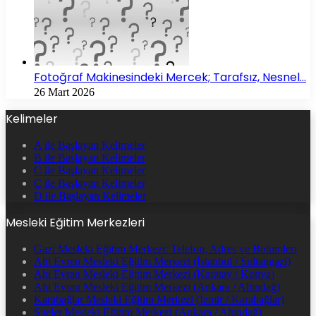
Fotoğraf Makinesindeki Mercek; Tarafsız, Nesnel…
26 Mart 2026
Kelimeler
A ile Başlayan Kelimeler
B ile Başlayan Kelimeler
C ile Başlayan Kelimeler
Ç ile Başlayan Kelimeler
D ile Başlayan Kelimeler
Mesleki Eğitim Merkezleri
Gazi Mesleki Eğitim Merkezi: Telefon, Adres ve Bölümleri
Ahi Evren Mesleki Eğitim Merkezi (İstanbul / Sultangazi)
Ahi Evran Mesleki Eğitim Merkezi (Karatay / Konya)
Ahi Evran Mesleki Eğitim Merkezi (Ankara / Altındağ)
Karabağlar Mesleki Eğitim Merkezi (İzmir / Karabağlar)
Siteler Mesleki Eğitim Merkezi (Ankara / Altındağ)