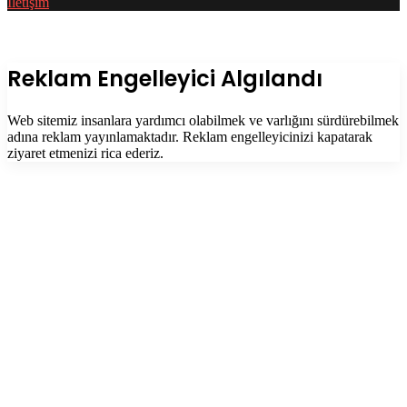
İletişim
Facebook
Twitter
WhatsApp
Telegram
Başa
dön
tuşu
Kapalı
Reklam Engelleyici Algılandı
Web sitemiz insanlara yardımcı olabilmek ve varlığını sürdürebilmek
adına reklam yayınlamaktadır. Reklam engelleyicinizi kapatarak
ziyaret etmenizi rica ederiz.