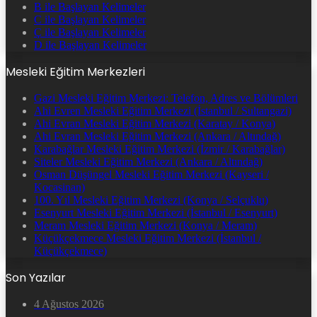
B ile Başlayan Kelimeler
C ile Başlayan Kelimeler
Ç ile Başlayan Kelimeler
D ile Başlayan Kelimeler
Mesleki Eğitim Merkezleri
Gazi Mesleki Eğitim Merkezi: Telefon, Adres ve Bölümleri
Ahi Evren Mesleki Eğitim Merkezi (İstanbul / Sultangazi)
Ahi Evran Mesleki Eğitim Merkezi (Karatay / Konya)
Ahi Evran Mesleki Eğitim Merkezi (Ankara / Altındağ)
Karabağlar Mesleki Eğitim Merkezi (İzmir / Karabağlar)
Siteler Mesleki Eğitim Merkezi (Ankara / Altındağ)
Osman Düşüngel Mesleki Eğitim Merkezi (Kayseri /
Kocasinan)
100. Yıl Mesleki Eğitim Merkezi (Konya / Selçuklu)
Esenyurt Mesleki Eğitim Merkezi (İstanbul / Esenyurt)
Meram Mesleki Eğitim Merkezi (Konya / Meram)
Küçükçekmece Mesleki Eğitim Merkezi (İstanbul /
Küçükçekmece)
Son Yazılar
4 Ağustos 2026