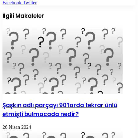
LinkedIn
Tumblr
Pinterest
Reddit
VKontakte
E-
Yazdır
Facebook
Twitter
Posta
ile
İlgili Makaleler
paylaş
Şaşkın adlı parçayı 90’larda tekrar ünlü
etmişti bulmacada nedir?
26 Nisan 2024