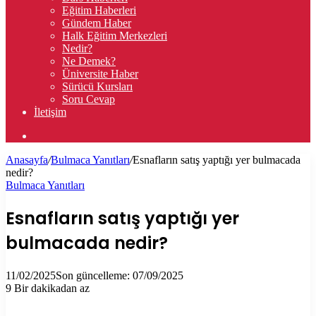
Eğitim Haberleri
Gündem Haber
Halk Eğitim Merkezleri
Nedir?
Ne Demek?
Üniversite Haber
Sürücü Kursları
Soru Cevap
İletişim
Arama
yap
Anasayfa
/
Bulmaca Yanıtları
/
Esnafların satış yaptığı yer bulmacada
...
nedir?
Bulmaca Yanıtları
Esnafların satış yaptığı yer
bulmacada nedir?
11/02/2025
Son güncelleme: 07/09/2025
9
Bir dakikadan az