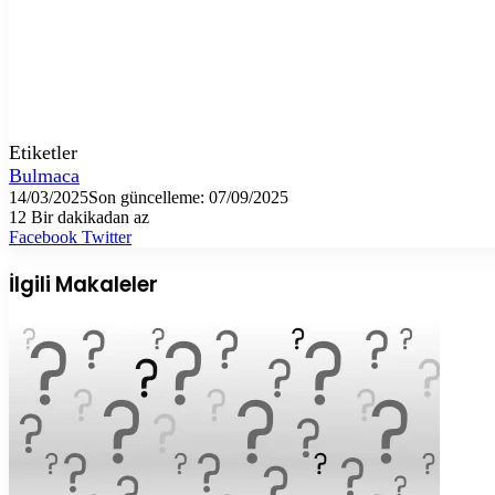
Etiketler
Bulmaca
14/03/2025
Son güncelleme: 07/09/2025
12
Bir dakikadan az
LinkedIn
Tumblr
Pinterest
Reddit
VKontakte
E-
Yazdır
Facebook
Twitter
Posta
ile
İlgili Makaleler
paylaş