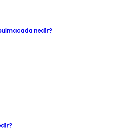
ı bulmacada nedir?
dir?