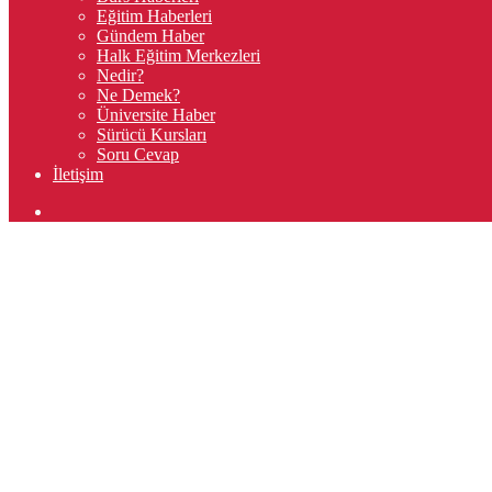
Eğitim Haberleri
Gündem Haber
Halk Eğitim Merkezleri
Nedir?
Ne Demek?
Üniversite Haber
Sürücü Kursları
Soru Cevap
İletişim
Arama
yap
...