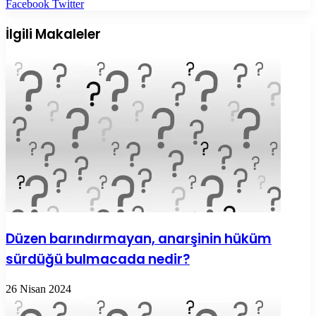
LinkedIn
Tumblr
Pinterest
Reddit
VKontakte
E-
Yazdır
Facebook
Twitter
Posta
ile
İlgili Makaleler
paylaş
Düzen barındırmayan, anarşinin hüküm
sürdüğü bulmacada nedir?
26 Nisan 2024