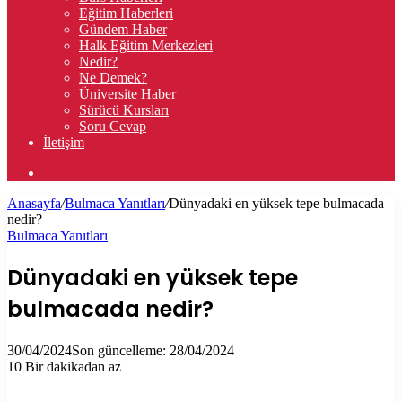
Eğitim Haberleri
Gündem Haber
Halk Eğitim Merkezleri
Nedir?
Ne Demek?
Üniversite Haber
Sürücü Kursları
Soru Cevap
İletişim
Arama
yap
Anasayfa
/
Bulmaca Yanıtları
/
Dünyadaki en yüksek tepe bulmacada
...
nedir?
Bulmaca Yanıtları
Dünyadaki en yüksek tepe
bulmacada nedir?
30/04/2024
Son güncelleme: 28/04/2024
10
Bir dakikadan az