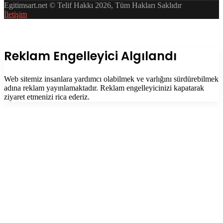
Egitimsart.net © Telif Hakkı 2026, Tüm Hakları Saklıdır
İletişim
Facebook
Twitter
WhatsApp
Telegram
Başa
dön
tuşu
Kapalı
Reklam Engelleyici Algılandı
Web sitemiz insanlara yardımcı olabilmek ve varlığını sürdürebilmek
adına reklam yayınlamaktadır. Reklam engelleyicinizi kapatarak
ziyaret etmenizi rica ederiz.