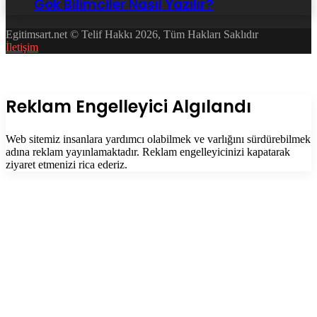
Gök Bilimciler Nasıl Yazılır?
Egitimsart.net © Telif Hakkı 2026, Tüm Hakları Saklıdır
İletişim
Facebook
Twitter
WhatsApp
Telegram
Başa
dön
tuşu
Kapalı
Reklam Engelleyici Algılandı
Web sitemiz insanlara yardımcı olabilmek ve varlığını sürdürebilmek
adına reklam yayınlamaktadır. Reklam engelleyicinizi kapatarak
ziyaret etmenizi rica ederiz.