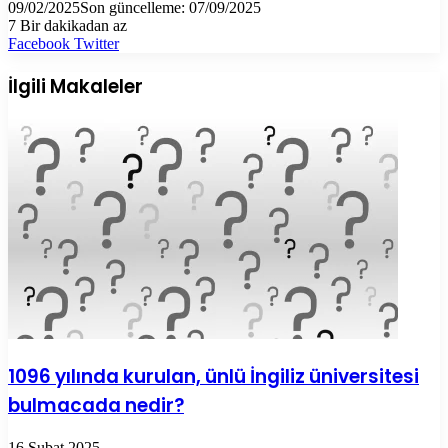
09/02/2025
Son güncelleme: 07/09/2025
7
Bir dakikadan az
LinkedIn
Tumblr
Pinterest
Reddit
VKontakte
E-
Yazdır
Facebook
Twitter
Posta
ile
İlgili Makaleler
paylaş
1096 yılında kurulan, ünlü İngiliz üniversitesi
bulmacada nedir?
16 Şubat 2025