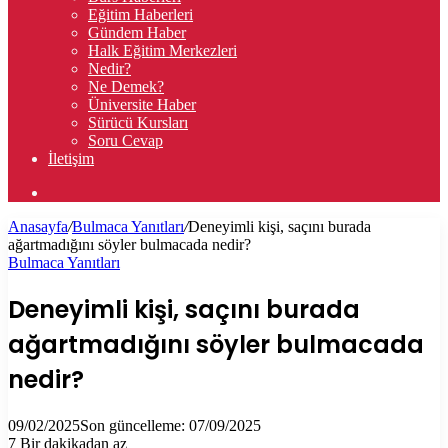
Eğitim Haberleri
Gündem Haber
Halk Eğitim Merkezleri
Nedir?
Ne Demek?
Üniversite Haber
Sürücü Kursları
Soru Cevap
İletişim
Arama
yap
Anasayfa
/
Bulmaca Yanıtları
/
Deneyimli kişi, saçını burada
...
ağartmadığını söyler bulmacada nedir?
Bulmaca Yanıtları
Deneyimli kişi, saçını burada
ağartmadığını söyler bulmacada
nedir?
09/02/2025
Son güncelleme: 07/09/2025
7
Bir dakikadan az