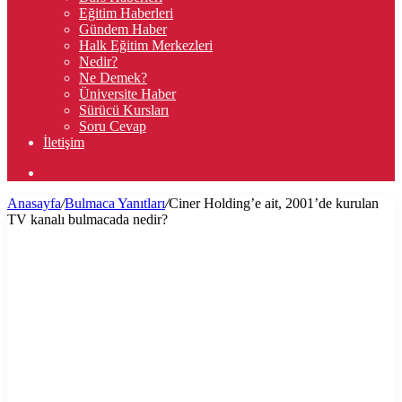
Eğitim Haberleri
Gündem Haber
Halk Eğitim Merkezleri
Nedir?
Ne Demek?
Üniversite Haber
Sürücü Kursları
Soru Cevap
İletişim
Arama
yap
Anasayfa
/
Bulmaca Yanıtları
/
Ciner Holding’e ait, 2001’de kurulan
...
TV kanalı bulmacada nedir?