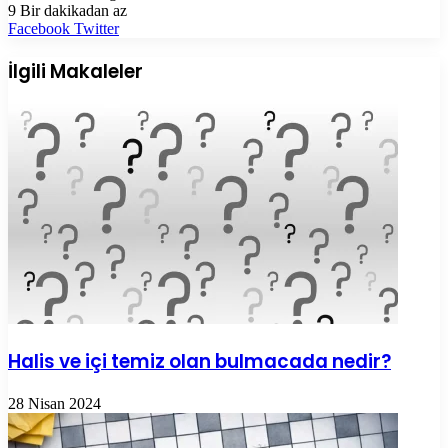
9
Bir dakikadan az
LinkedIn
Tumblr
Pinterest
Reddit
VKontakte
E-
Yazdır
Facebook
Twitter
Posta
ile
İlgili Makaleler
paylaş
Halis ve içi temiz olan bulmacada nedir?
28 Nisan 2024