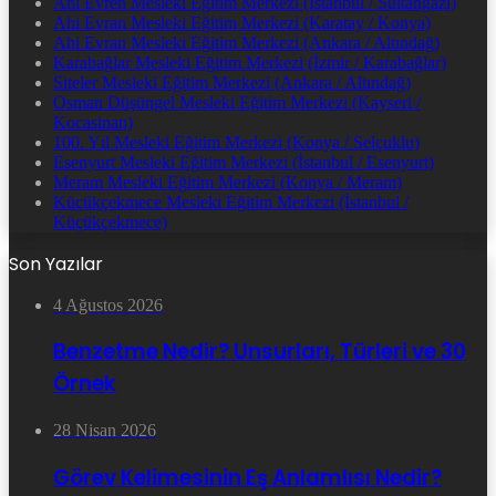
Ahi Evren Mesleki Eğitim Merkezi (İstanbul / Sultangazi)
Ahi Evran Mesleki Eğitim Merkezi (Karatay / Konya)
Ahi Evran Mesleki Eğitim Merkezi (Ankara / Altındağ)
Karabağlar Mesleki Eğitim Merkezi (İzmir / Karabağlar)
Siteler Mesleki Eğitim Merkezi (Ankara / Altındağ)
Osman Düşüngel Mesleki Eğitim Merkezi (Kayseri /
Kocasinan)
100. Yıl Mesleki Eğitim Merkezi (Konya / Selçuklu)
Esenyurt Mesleki Eğitim Merkezi (İstanbul / Esenyurt)
Meram Mesleki Eğitim Merkezi (Konya / Meram)
Küçükçekmece Mesleki Eğitim Merkezi (İstanbul /
Küçükçekmece)
Son Yazılar
4 Ağustos 2026
Benzetme Nedir? Unsurları, Türleri ve 30
Örnek
28 Nisan 2026
Görev Kelimesinin Eş Anlamlısı Nedir?