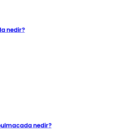
da nedir?
m bulmacada nedir?