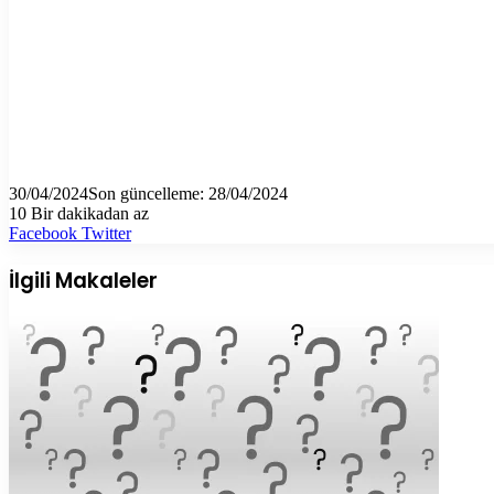
30/04/2024
Son güncelleme: 28/04/2024
10
Bir dakikadan az
LinkedIn
Tumblr
Pinterest
Reddit
VKontakte
E-
Yazdır
Facebook
Twitter
Posta
ile
İlgili Makaleler
paylaş