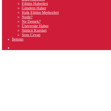
Eğitim Haberleri
Gündem Haber
Halk Eğitim Merkezleri
Nedir?
Ne Demek?
Üniversite Haber
Sürücü Kursları
Soru Cevap
İletişim
Arama
yap
...