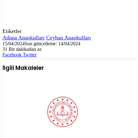
Etiketler
Adana Anaokulları
Ceyhan Anaokulları
15/04/2024
Son güncelleme: 14/04/2024
31
Bir dakikadan az
LinkedIn
Tumblr
Pinterest
Reddit
VKontakte
E-
Yazdır
Facebook
Twitter
Posta
ile
İlgili Makaleler
paylaş