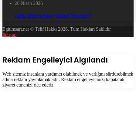
26 Nisan 2026
Gök Bilimciler Nasıl Yazılır?
Egitimsart.net © Telif Hakkı 2026, Tüm Hakları Saklıdır
İletişim
Facebook
Twitter
WhatsApp
Telegram
Başa
dön
tuşu
Kapalı
Reklam Engelleyici Algılandı
Web sitemiz insanlara yardımcı olabilmek ve varlığını sürdürebilmek
adına reklam yayınlamaktadır. Reklam engelleyicinizi kapatarak
ziyaret etmenizi rica ederiz.