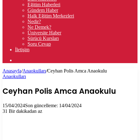
Eğitim Haberleri
Gündem Haber
Halk Eğitim Merkezleri
Nedir?
Ne Demek?
Üniversite Haber
Sürücü Kursları
Soru Cevap
İletişim
Arama
yap
Anasayfa
/
Anaokulları
/
Ceyhan Polis Amca Anaokulu
...
Anaokulları
Ceyhan Polis Amca Anaokulu
15/04/2024
Son güncelleme: 14/04/2024
31
Bir dakikadan az