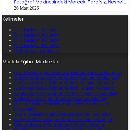
Fotoğraf Makinesindeki Mercek; Tarafsız, Nesnel…
26 Mart 2026
Kelimeler
A ile Başlayan Kelimeler
B ile Başlayan Kelimeler
C ile Başlayan Kelimeler
Ç ile Başlayan Kelimeler
D ile Başlayan Kelimeler
Mesleki Eğitim Merkezleri
Gazi Mesleki Eğitim Merkezi: Telefon, Adres ve Bölümleri
Ahi Evren Mesleki Eğitim Merkezi (İstanbul / Sultangazi)
Ahi Evran Mesleki Eğitim Merkezi (Karatay / Konya)
Ahi Evran Mesleki Eğitim Merkezi (Ankara / Altındağ)
Karabağlar Mesleki Eğitim Merkezi (İzmir / Karabağlar)
Siteler Mesleki Eğitim Merkezi (Ankara / Altındağ)
Osman Düşüngel Mesleki Eğitim Merkezi (Kayseri /
Kocasinan)
100. Yıl Mesleki Eğitim Merkezi (Konya / Selçuklu)
Esenyurt Mesleki Eğitim Merkezi (İstanbul / Esenyurt)
Meram Mesleki Eğitim Merkezi (Konya / Meram)
Küçükçekmece Mesleki Eğitim Merkezi (İstanbul /