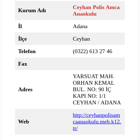
Ceyhan Polis Amca
Kurum Adı
Anaokulu
İl
Adana
İlçe
Ceyhan
Telefon
(0322) 613 27 46
Fax
YARSUAT MAH.
ORHAN KEMAL
Adres
BUL. NO: 90 İÇ
KAPI NO: 1/1
CEYHAN / ADANA
http://ceyhanpolisam
Web
caanaokulu.meb.k12.
tr/