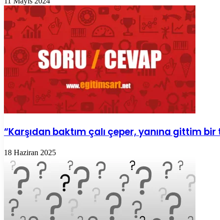
11 Mayıs 2024
“Karşıdan baktım çalı çeper, yanına gittim bir 
18 Haziran 2025