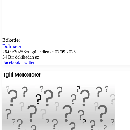
Etiketler
Bulmaca
26/09/2025
Son güncelleme: 07/09/2025
34
Bir dakikadan az
LinkedIn
Tumblr
Pinterest
Reddit
VKontakte
E-
Yazdır
Facebook
Twitter
Posta
ile
İlgili Makaleler
paylaş