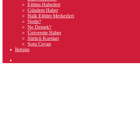
Eğitim Haberleri
Gündem Haber
Halk Eğitim Merkezleri
Nedir?
Ne Demek?
Üniversite Haber
Sürücü Kursları
Soru Cevap
İletişim
Arama
yap
...